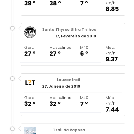
39 º
38 º
7 º
km/h
8.85
Santo Thyrso Ultra Trilhos
17, Fevereiro de 2019
Geral
Masculinos
M40
Méd.
27 º
27 º
6 º
km/h
9.37
Louzantrail
27, Janeiro de 2019
Geral
Masculinos
M40
Méd.
32 º
32 º
7 º
km/h
7.44
Trail da Raposa