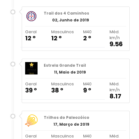
Trail dos 4 Caminhos
02, Junho de 2019
Geral
Masculinos
M40
Méd.
12 º
12 º
2 º
km/h
9.56
Estrela Grande Trail
11, Maio de 2019
Geral
Masculinos
M40
Méd.
39 º
38 º
9 º
km/h
8.17
Trilhos do Paleozóico
17, Março de 2019
Geral
Masculinos
M40
Méd.