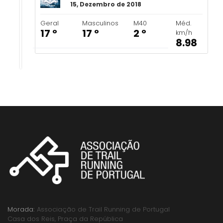
15, Dezembro de 2018
Geral
Masculinos
M40
Méd.
17 º
17 º
2 º
km/h
8.98
Morada:
Associação de Trail Running de Portugal
Casa dos Reis, Praça da República