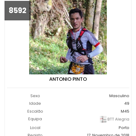
8592
ANTONIO PINTO
Sexo
Masculino
Idade
49
Escalão
M45
Equipa
BTT Alegria
Local
Porto
Registo
17, Novembro de 2018