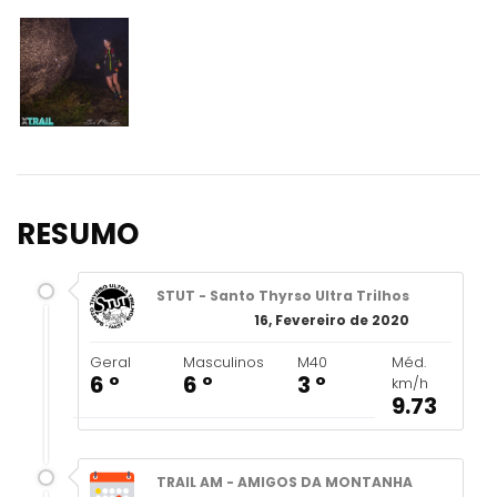
RESUMO
STUT - Santo Thyrso Ultra Trilhos
16, Fevereiro de 2020
Geral
Masculinos
M40
Méd.
6 º
6 º
3 º
km/h
9.73
TRAIL AM - AMIGOS DA MONTANHA