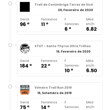
Trail de Conimbriga Terras de Sicó
29, Fevereiro de 2020
Geral
Femininos
F
Méd.
96 º
11 º
Seniores
km/h
6 º
6.82
STUT - Santo Thyrso Ultra Trilhos
16, Fevereiro de 2020
Geral
Femininos
F
Méd.
184 º
22 º
Seniores
km/h
10 º
6.50
Vimeiro Trail Run 2019
15, Setembro de 2019
Geral
Femininos
F
Méd.
75 º
14 º
Seniores
km/h