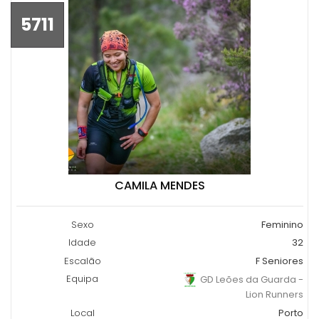
5711
CAMILA MENDES
Sexo
Feminino
Idade
32
Escalão
F Seniores
Equipa
GD Leões da Guarda -
Lion Runners
Local
Porto