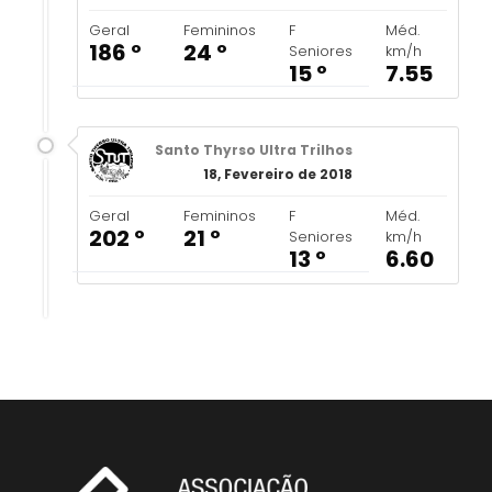
Geral
Femininos
F
Méd.
186 º
24 º
Seniores
km/h
15 º
7.55
Santo Thyrso Ultra Trilhos
18, Fevereiro de 2018
Geral
Femininos
F
Méd.
202 º
21 º
Seniores
km/h
13 º
6.60