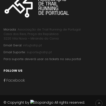
Morada:
Associação de Trail Running de Portugal
Casa dos Reis, Praça da República
3220 Vila Nova – Miranda do Corvo
Email Geral:
info@atrp.pt
Email Suporte:
suporte@atrp.pt
Para suporte deverá usar os tickets no seu portal
FOLLOW US
Facebook
© Copyright by
All rights reserved.