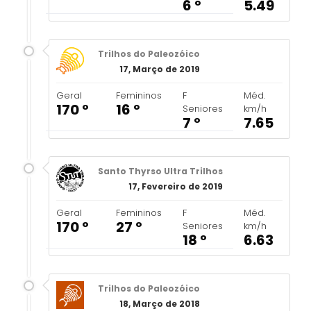
6 º
5.49
Trilhos do Paleozóico
17, Março de 2019
Geral
Femininos
F
Méd.
170 º
16 º
Seniores
km/h
7 º
7.65
Santo Thyrso Ultra Trilhos
17, Fevereiro de 2019
Geral
Femininos
F
Méd.
170 º
27 º
Seniores
km/h
18 º
6.63
Trilhos do Paleozóico
18, Março de 2018