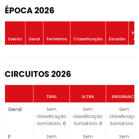
ÉPOCA 2026
Po
Evento
Geral
Femininos
Classificação
Escalão
Ge
CIRCUITOS 2026
TRAIL
ULTRA
ENDURANCE
Geral
Sem
Sem
Sem
classificação
classificação
classificação
Somatório:
0
Somatório:
0
Somatório:
0
F
Sem
Sem
Sem