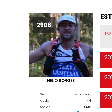
EST
2906
TO
20
20
HELIO BORGES
Sexo
Masculino
20
Idade
44
Escalão
M45