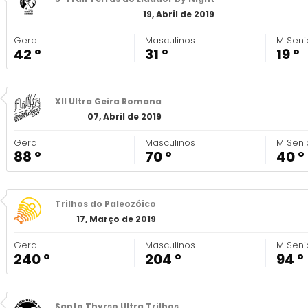
19, Abril de 2019
Geral
Masculinos
M Seni
42 º
31 º
19 º
XII Ultra Geira Romana
07, Abril de 2019
Geral
Masculinos
M Seni
88 º
70 º
40 º
Trilhos do Paleozóico
17, Março de 2019
Geral
Masculinos
M Seni
240 º
204 º
94 º
Santo Thyrso Ultra Trilhos