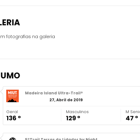
LERIA
m fotografias na galeria
SUMO
Madeira Island Ultra-Trail®
27, Abril de 2019
Geral
Masculinos
M Seni
136 º
129 º
47 º
5ºTrail Terras do Lidador by Night