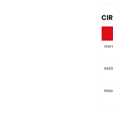
CIR
Gera
M40
Masc