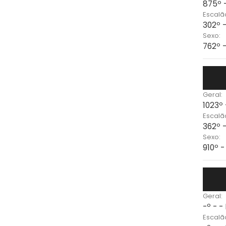
875º 
Escalã
302º 
Sexo:
762º 
Geral:
1023º
Escalã
362º 
Sexo:
910º 
Geral:
-º - -
Escalã