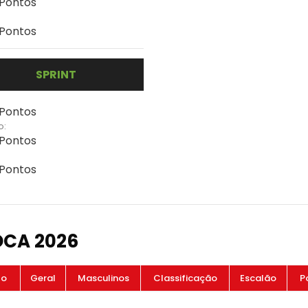
 Pontos
 Pontos
SPRINT
 Pontos
o:
 Pontos
 Pontos
OCA 2026
to
Geral
Masculinos
Classificação
Escalão
P