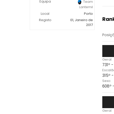
Equipa
Team
Lantemil
Local
Porto
Rank
Registo
01, Janeiro de
2017
Posiçõ
Geral:
731º -
Escalã
315º 
Sexo:
608º 
Geral: