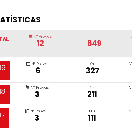
ATÍSTICAS
Nº Provas
Km
TAL
12
649
Nº Provas
Km
V
19
6
327
Nº Provas
Km
V
18
3
211
Nº Provas
Km
V
17
3
111