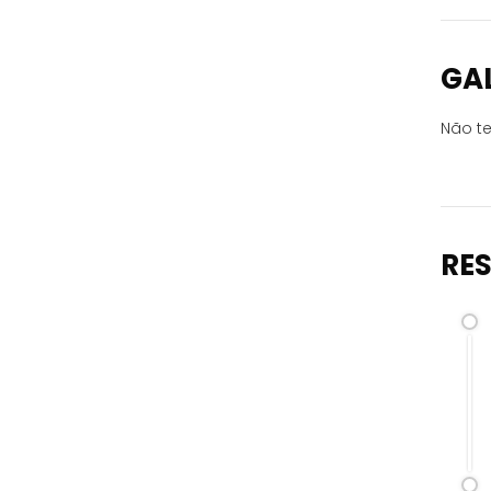
GA
Não te
RE