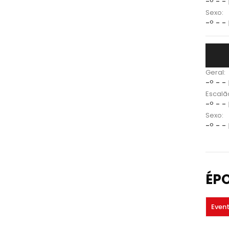
-º - -
Sexo:
-º - -
Geral:
-º - -
Escalã
-º - -
Sexo:
-º - -
ÉP
Even