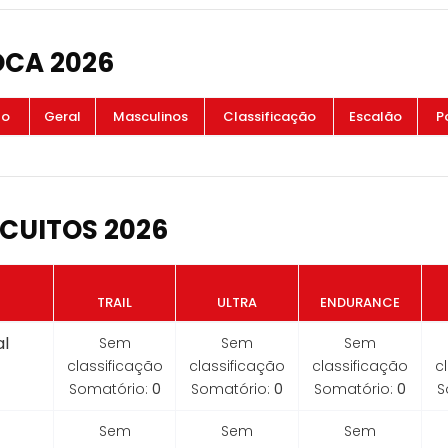
OCA 2026
to
Geral
Masculinos
Classificação
Escalão
P
CUITOS 2026
TRAIL
ULTRA
ENDURANCE
l
Sem
Sem
Sem
classificação
classificação
classificação
c
Somatório:
0
Somatório:
0
Somatório:
0
S
Sem
Sem
Sem