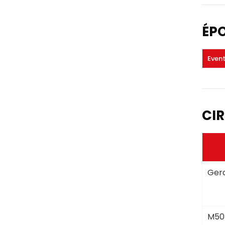
ÉP
Even
CIR
Gera
M50