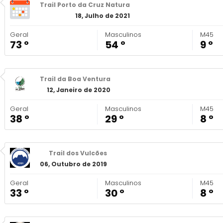
Trail Porto da Cruz Natura
18, Julho de 2021
Geral
Masculinos
M45
73 º
54 º
9 º
Trail da Boa Ventura
12, Janeiro de 2020
Geral
Masculinos
M45
38 º
29 º
8 º
Trail dos Vulcões
06, Outubro de 2019
Geral
Masculinos
M45
33 º
30 º
8 º