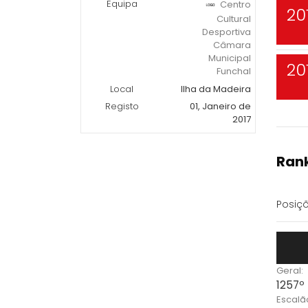
Equipa
Centro
20
Cultural
Desportiva
Câmara
Municipal
20
Funchal
Local
Ilha da Madeira
Registo
01, Janeiro de
2017
Rank
Posiçõ
Geral:
1257º
Escalã