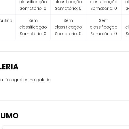
classificação
classificação
classificação
c
Somatório:
0
Somatório:
0
Somatório:
0
S
ulino
Sem
Sem
Sem
classificação
classificação
classificação
c
Somatório:
0
Somatório:
0
Somatório:
0
S
LERIA
m fotografias na galeria
SUMO