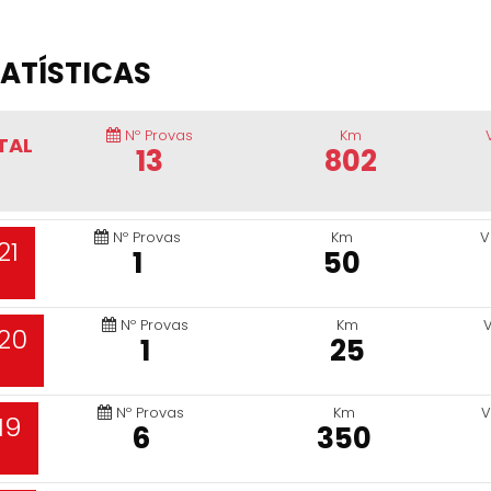
ATÍSTICAS
Nº Provas
Km
TAL
13
802
Nº Provas
Km
V
21
1
50
Nº Provas
Km
20
1
25
Nº Provas
Km
V
19
6
350