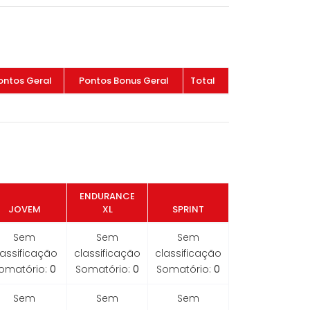
ontos Geral
Pontos Bonus Geral
Total
ENDURANCE
JOVEM
XL
SPRINT
Sem
Sem
Sem
lassificação
classificação
classificação
omatório:
0
Somatório:
0
Somatório:
0
Sem
Sem
Sem