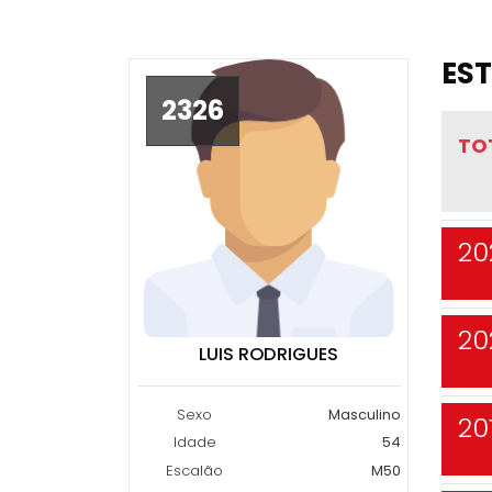
EST
2326
TO
20
20
LUIS RODRIGUES
Sexo
Masculino
20
Idade
54
Escalão
M50