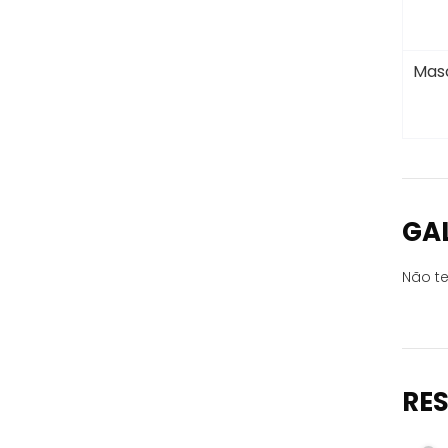
Masc
GA
Não te
RE