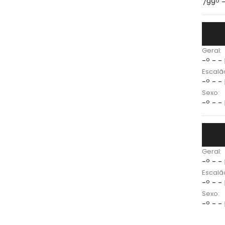
799º 
Geral:
-º - -
Escalã
-º - -
Sexo:
-º - -
Geral:
-º - -
Escalã
-º - -
Sexo:
-º - -