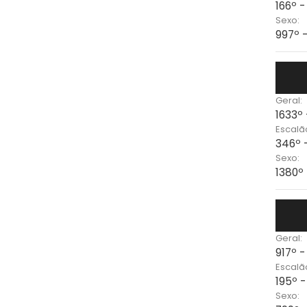
166º -
Sexo:
997º 
Geral:
1633º
Escalã
346º 
Sexo:
1380º
Geral:
917º -
Escalã
195º 
Sexo: