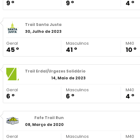
9 º
9 º
4 º
Trail Santa Justa
30, Julho de 2023
Geral
Masculinos
M40
45 º
41 º
10 º
Trail Erdal/Urgezes Solidário
14, Maio de 2023
Geral
Masculinos
M40
6 º
6 º
4 º
Fafe Trail Run
08, Março de 2020
Geral
Masculinos
M40