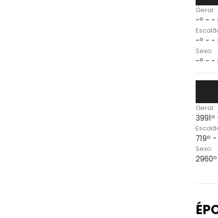
Geral:
-º - -
Escalã
-º - -
Sexo:
-º - -
Geral:
3991º
Escalã
719º -
Sexo:
2960º
ÉP