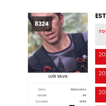
EST
8324
TO
20
20
LUÍS SILVA
Sexo
Masculino
20
Idade
46
Escalão
M45