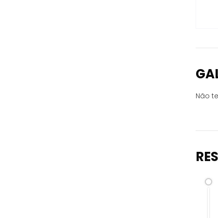
GA
Não te
RE