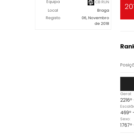
Equipa
CB RUN
20
Local
Braga
Registo
06, Novembro
de 2018
Rank
Posiçõ
Geral:
2216º 
Escalã
469º 
Sexo:
1767º 