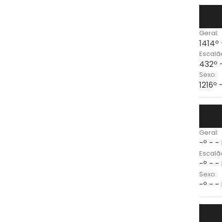
Geral:
1414º
Escalã
432º 
Sexo:
1216º 
Geral:
-º - -
Escalã
-º - -
Sexo:
-º - -