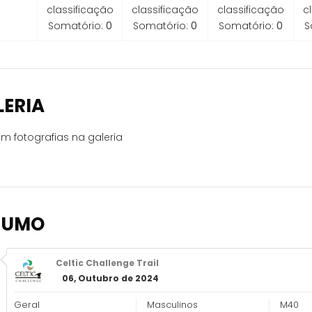
classificação
classificação
classificação
c
Somatório:
0
Somatório:
0
Somatório:
0
S
LERIA
m fotografias na galeria
SUMO
Celtic Challenge Trail
06, Outubro de 2024
Geral
Masculinos
M40