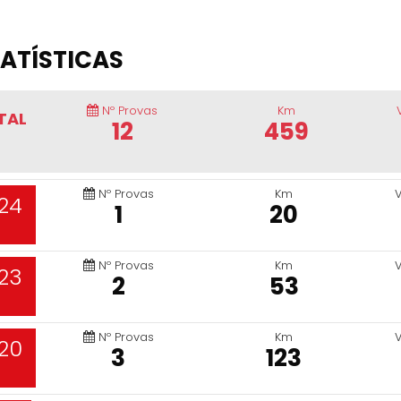
ATÍSTICAS
Nº Provas
Km
TAL
12
459
Nº Provas
Km
24
1
20
Nº Provas
Km
23
2
53
Nº Provas
Km
20
3
123