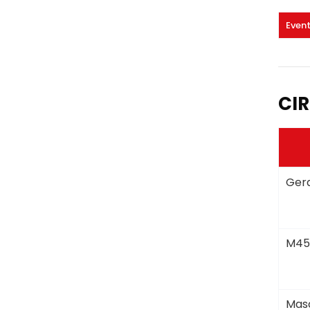
Even
CIR
Gera
M45
Masc