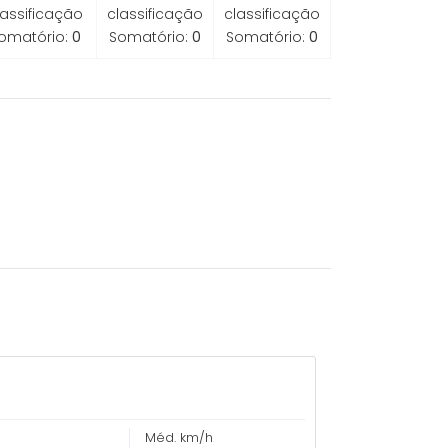
lassificação
classificação
classificação
omatório:
0
Somatório:
0
Somatório:
0
Méd. km/h