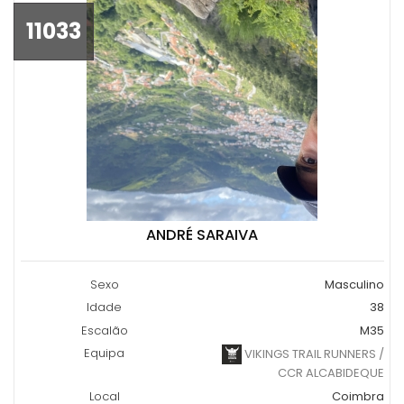
11033
ANDRÉ SARAIVA
Sexo
Masculino
Idade
38
Escalão
M35
Equipa
VIKINGS TRAIL RUNNERS /
CCR ALCABIDEQUE
Local
Coimbra