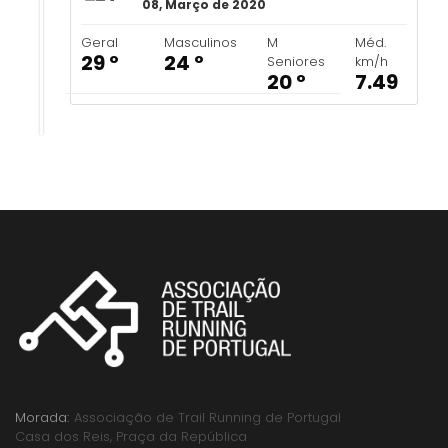
08, Março de 2020
Geral
Masculinos
M
Méd.
29 º
24 º
Seniores
km/h
20 º
7.49
Morada:
Associação de Trail Running de Portugal
Casa dos Reis, Praça da República