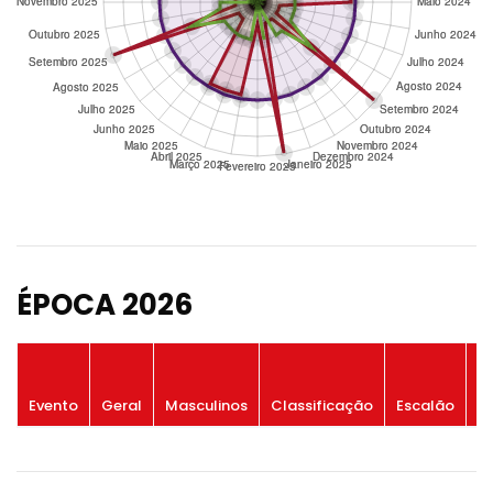
ÉPOCA 2026
P
Evento
Geral
Masculinos
Classificação
Escalão
G