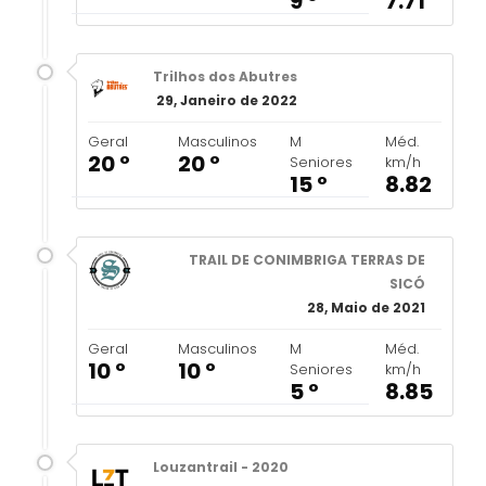
9 º
7.71
Trilhos dos Abutres
29, Janeiro de 2022
Geral
Masculinos
M
Méd.
20 º
20 º
Seniores
km/h
15 º
8.82
TRAIL DE CONIMBRIGA TERRAS DE
SICÓ
28, Maio de 2021
Geral
Masculinos
M
Méd.
10 º
10 º
Seniores
km/h
5 º
8.85
Louzantrail - 2020