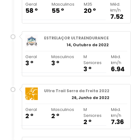
Geral
Masculinos
M35
Méd.
58 º
55 º
20 º
km/h
7.52
ESTRELAÇOR ULTRAENDURANCE
14, Outubro de 2022
Geral
Masculinos
M
Méd.
3 º
3 º
Seniores
km/h
3 º
6.94
Ultra Trail Serra da Freita 2022
26, Junho de 2022
Geral
Masculinos
M
Méd.
2 º
2 º
Seniores
km/h
2 º
7.36