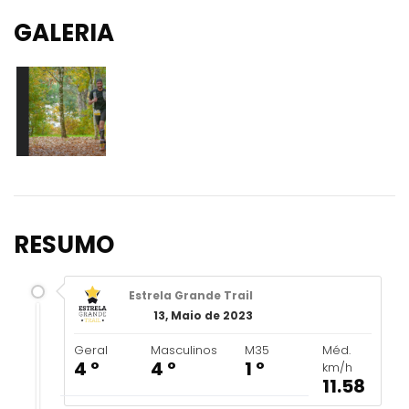
GALERIA
RESUMO
Estrela Grande Trail
13, Maio de 2023
Geral
Masculinos
M35
Méd.
4 º
4 º
1 º
km/h
11.58