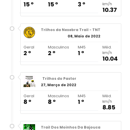
15 º
15 º
3 º
km/h
10.37
Trilhos da Nexebra Trail - TNT
08, Maio de 2022
Geral
Masculinos
M45
Méd.
2 º
2 º
1 º
km/h
10.04
Trilhos do Pastor
27, Março de 2022
Geral
Masculinos
M45
Méd.
8 º
8 º
1 º
km/h
8.85
Trail Dos Moinhos Da Bajouca