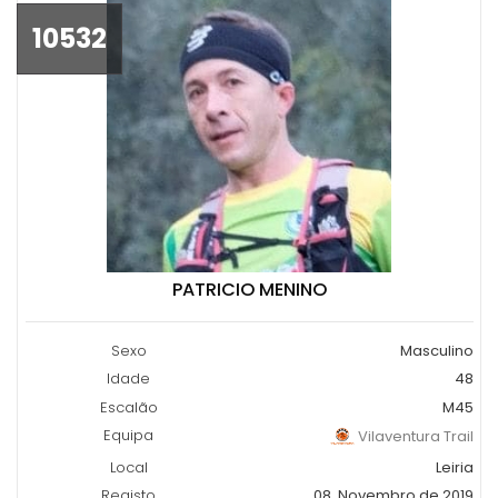
10532
PATRICIO MENINO
Sexo
Masculino
Idade
48
Escalão
M45
Equipa
Vilaventura Trail
Local
Leiria
Registo
08, Novembro de 2019