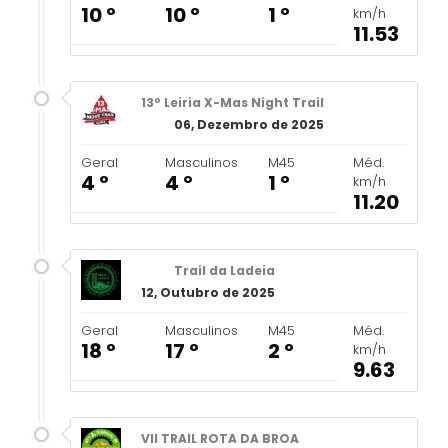
10 º
10 º
1 º
km/h
11.53
13º Leiria X-Mas Night Trail
06, Dezembro de 2025
Geral
Masculinos
M45
Méd.
4 º
4 º
1 º
km/h
11.20
Trail da Ladeia
12, Outubro de 2025
Geral
Masculinos
M45
Méd.
18 º
17 º
2 º
km/h
9.63
VII TRAIL ROTA DA BROA