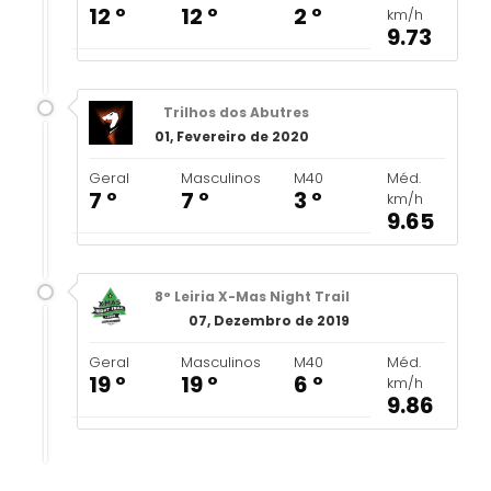
12 º
12 º
2 º
km/h
9.73
Trilhos dos Abutres
01, Fevereiro de 2020
Geral
Masculinos
M40
Méd.
7 º
7 º
3 º
km/h
9.65
8° Leiria X-Mas Night Trail
07, Dezembro de 2019
Geral
Masculinos
M40
Méd.
19 º
19 º
6 º
km/h
9.86