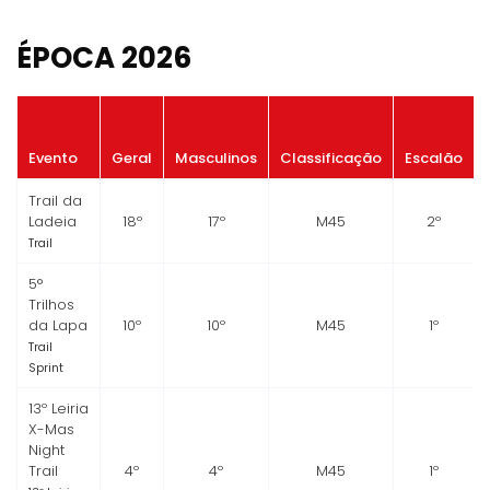
ÉPOCA 2026
Evento
Geral
Masculinos
Classificação
Escalão
Trail da
Ladeia
18º
17º
M45
2º
Trail
5°
Trilhos
da Lapa
10º
10º
M45
1º
Trail
Sprint
13º Leiria
X-Mas
Night
Trail
4º
4º
M45
1º