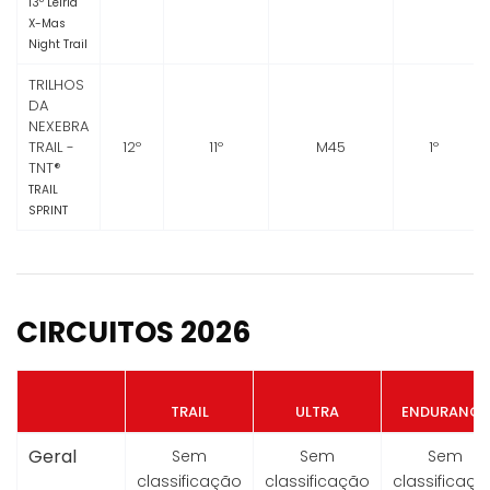
13º Leiria
X-Mas
Night Trail
TRILHOS
DA
NEXEBRA
TRAIL -
12º
11º
M45
1º
TNT®
TRAIL
SPRINT
CIRCUITOS 2026
TRAIL
ULTRA
ENDURANCE
Geral
Sem
Sem
Sem
classificação
classificação
classificaçã