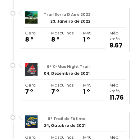
Trail Serra D Aire 2022
23, Janeiro de 2022
Geral
Masculinos
M45
Méd.
8 º
8 º
1 º
km/h
9.67
9º X-Mas Night Trail
04, Dezembro de 2021
Geral
Masculinos
M45
Méd.
7 º
7 º
1 º
km/h
11.76
8º Trail de Fátima
24, Outubro de 2021
Geral
Masculinos
M40
Méd.