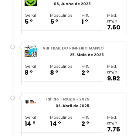
08, Junho de 2025
Geral
Masculinos
M45
Méd.
5 º
5 º
1 º
km/h
7.60
VIII TRAIL DO PINHEIRO MANSO
25, Maio de 2025
Geral
Masculinos
M45
Méd.
8 º
8 º
2 º
km/h
9.82
Trail do Texugo - 2025
06, Abril de 2025
Geral
Masculinos
M45
Méd.
14 º
14 º
2 º
km/h
7.75