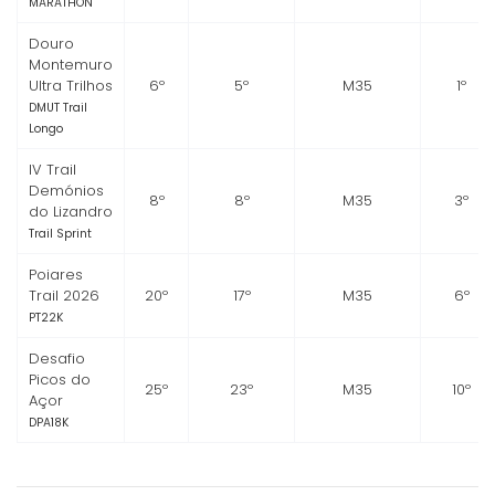
MARATHON
Douro
Montemuro
Ultra Trilhos
6º
5º
M35
1º
DMUT Trail
Longo
IV Trail
Demónios
8º
8º
M35
3º
do Lizandro
Trail Sprint
Poiares
Trail 2026
20º
17º
M35
6º
PT22K
Desafio
Picos do
25º
23º
M35
10º
Açor
DPA18K