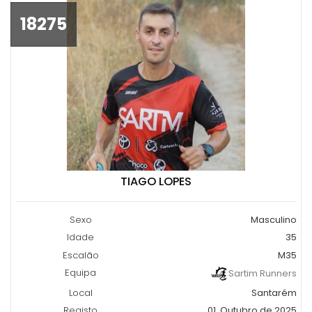
18275
TIAGO LOPES
Sexo
Masculino
Idade
35
Escalão
M35
Equipa
Sartim Runners
Local
Santarém
Registo
01, Outubro de 2025