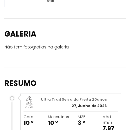
465
GALERIA
Não tem fotografias na galeria
RESUMO
Ultra Trail Serra da Freita 20anos
27, Junho de 2026
Geral
Masculinos
M35
Méd.
10 º
10 º
3 º
km/h
7.97