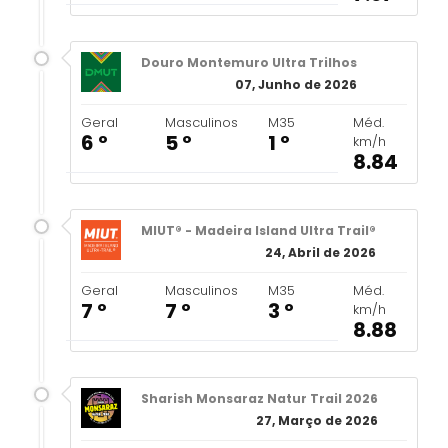
Douro Montemuro Ultra Trilhos
07, Junho de 2026
Geral
Masculinos
M35
Méd.
6 º
5 º
1 º
km/h
8.84
MIUT® - Madeira Island Ultra Trail®
24, Abril de 2026
Geral
Masculinos
M35
Méd.
7 º
7 º
3 º
km/h
8.88
Sharish Monsaraz Natur Trail 2026
27, Março de 2026