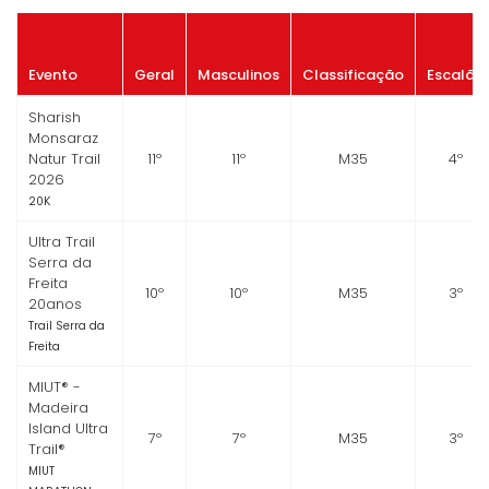
Evento
Geral
Masculinos
Classificação
Escalão
Sharish
Monsaraz
Natur Trail
11º
11º
M35
4º
2026
20K
Ultra Trail
Serra da
Freita
10º
10º
M35
3º
20anos
Trail Serra da
Freita
MIUT® -
Madeira
Island Ultra
7º
7º
M35
3º
Trail®
MIUT