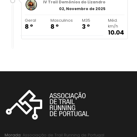
IV Trail Demónios do Lizandro
02, Novembro de 2025
Geral
Masculinos
M35
Méd.
8 º
8 º
3 º
km/h
10.04
Morada:
Associação de Trail Running de Portugal