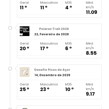
Geral
Masculinos
M35
Méd.
11 º
11 º
4 º
km/h
11.09
Poiares Trail 2026
22, Fevereiro de 2026
Geral
Masculinos
M35
Méd.
20 º
17 º
6 º
km/h
8.55
Desafio Picos do Açor
14, Dezembro de 2025
Geral
Masculinos
M35
Méd.
25 º
23 º
10 º
km/h
9.17