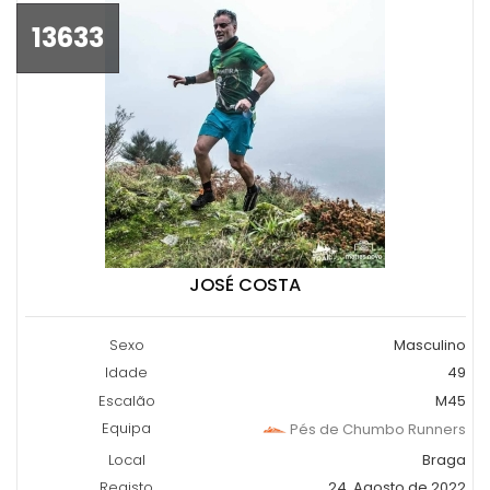
13633
JOSÉ COSTA
Sexo
Masculino
Idade
49
Escalão
M45
Equipa
Pés de Chumbo Runners
Local
Braga
Registo
24, Agosto de 2022