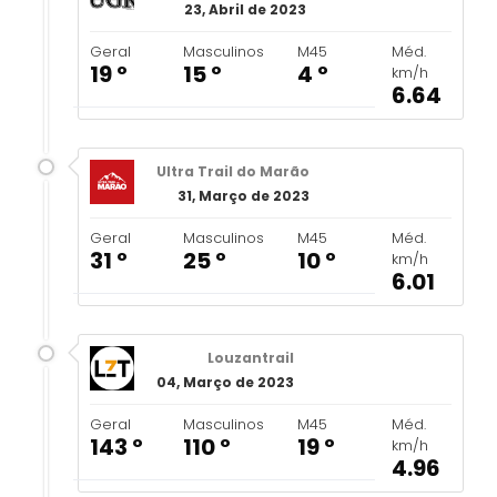
23, Abril de 2023
Geral
Masculinos
M45
Méd.
19 º
15 º
4 º
km/h
6.64
Ultra Trail do Marão
31, Março de 2023
Geral
Masculinos
M45
Méd.
31 º
25 º
10 º
km/h
6.01
Louzantrail
04, Março de 2023
Geral
Masculinos
M45
Méd.
143 º
110 º
19 º
km/h
4.96