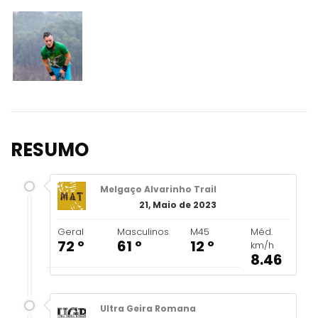
RESUMO
Melgaço Alvarinho Trail
21, Maio de 2023
Geral
Masculinos
M45
Méd.
72 º
61 º
12 º
km/h
8.46
Ultra Geira Romana