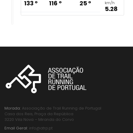
133 º
116 º
25 º
km/h
5.28
Morada:
Associação de Trail Running de Portugal
Casa dos Reis, Praça da República
3220 Vila Nova – Miranda do Corvo
Email Geral:
info@atrp.pt