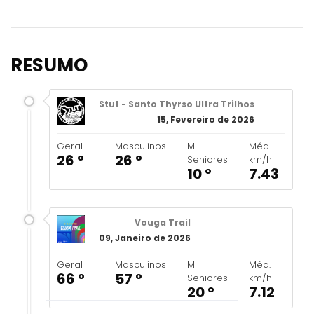
RESUMO
Stut - Santo Thyrso Ultra Trilhos
15, Fevereiro de 2026
Geral
Masculinos
M
Méd.
26 º
26 º
Seniores
km/h
10 º
7.43
Vouga Trail
09, Janeiro de 2026
Geral
Masculinos
M
Méd.
66 º
57 º
Seniores
km/h
20 º
7.12