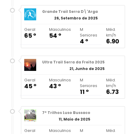
Grande Trail Serra D\'Arga
26, Setembro de 2025
Geral
Masculinos
M
Méd.
65 º
54 º
Seniores
km/h
4 º
6.90
Ultra Trail Serra da Freita 2025
21, Junho de 2025
Geral
Masculinos
M
Méd.
45 º
43 º
Seniores
km/h
11 º
6.73
7º Trilhos Luso Bussaco
11, Maio de 2025
Geral
Masculinos
M
Méd.