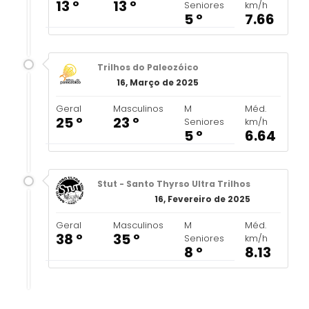
13 º
13 º
Seniores
km/h
5 º
7.66
Trilhos do Paleozóico
16, Março de 2025
Geral
Masculinos
M
Méd.
25 º
23 º
Seniores
km/h
5 º
6.64
Stut - Santo Thyrso Ultra Trilhos
16, Fevereiro de 2025
Geral
Masculinos
M
Méd.
38 º
35 º
Seniores
km/h
8 º
8.13