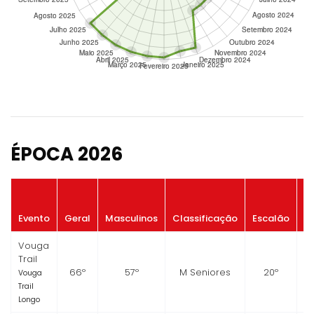
ÉPOCA 2026
P
Evento
Geral
Masculinos
Classificação
Escalão
G
Vouga
Trail
66º
57º
M Seniores
20º
Vouga
Trail
Longo