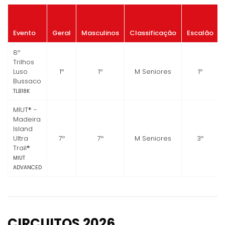
Evento
Geral
Masculinos
Classificação
Escalão
8º
Trilhos
Luso
1º
1º
M Seniores
1º
Bussaco
TLB18K
MIUT® -
Madeira
Island
Ultra
7º
7º
M Seniores
3º
Trail®
MIUT
ADVANCED
CIRCUITOS 2026