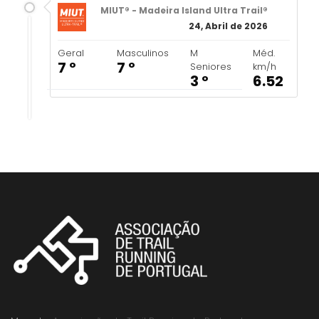
MIUT® - Madeira Island Ultra Trail®
24, Abril de 2026
Geral
Masculinos
M
Méd.
7 º
7 º
Seniores
km/h
3 º
6.52