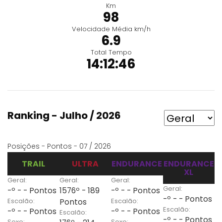
Km
98
Velocidade Média km/h
6.9
Total Tempo
14:12:46
Ranking - Julho / 2026
Posições - Pontos - 07 / 2026
TRAIL
ULTRA
ENDURANCE
ENDURANCE
XL
Geral:
Geral:
Geral:
Geral:
-º - - Pontos
1576º - 189
-º - - Pontos
-º - - Pontos
Escalão:
Escalão:
Pontos
Escalão:
-º - - Pontos
-º - - Pontos
Escalão:
-º - - Pontos
Sexo:
Sexo: