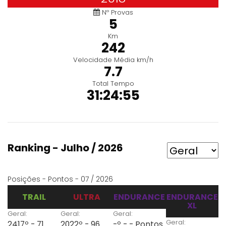
Nº Provas
5
Km
242
Velocidade Média km/h
7.7
Total Tempo
31:24:55
Ranking - Julho / 2026
Posições - Pontos - 07 / 2026
TRAIL
ULTRA
ENDURANCE
ENDURANCE
XL
Geral:
Geral:
Geral:
Geral:
2417º - 71
2022º - 96
-º - - Pontos