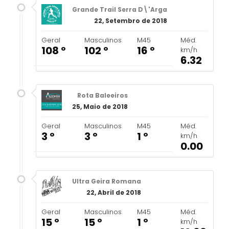
Grande Trail Serra D\'Arga
22, Setembro de 2018
Geral
Masculinos
M45
Méd.
108 º
102 º
16 º
km/h
6.32
Rota Baleeiros
25, Maio de 2018
Geral
Masculinos
M45
Méd.
3 º
3 º
1 º
km/h
0.00
Ultra Geira Romana
22, Abril de 2018
Geral
Masculinos
M45
Méd.
15 º
15 º
1 º
km/h