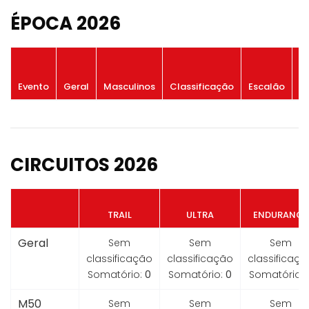
ÉPOCA 2026
P
Evento
Geral
Masculinos
Classificação
Escalão
G
CIRCUITOS 2026
TRAIL
ULTRA
ENDURANCE
Geral
Sem
Sem
Sem
classificação
classificação
classificaçã
Somatório:
0
Somatório:
0
Somatório:
M50
Sem
Sem
Sem