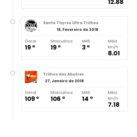
12.88
Santo Thyrso Ultra Trilhos
18, Fevereiro de 2018
Geral
Masculinos
M45
Méd.
19 º
19 º
3 º
km/h
8.01
Trilhos dos Abutres
27, Janeiro de 2018
Geral
Masculinos
M45
Méd.
109 º
106 º
14 º
km/h
7.18