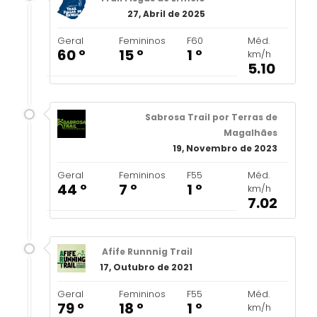
27, Abril de 2025
Geral
Femininos
F60
Méd.
60 º
15 º
1 º
km/h
5.10
Sabrosa Trail por Terras de
Magalhães
19, Novembro de 2023
Geral
Femininos
F55
Méd.
44 º
7 º
1 º
km/h
7.02
Afife Runnnig Trail
17, Outubro de 2021
Geral
Femininos
F55
Méd.
79 º
18 º
1 º
km/h