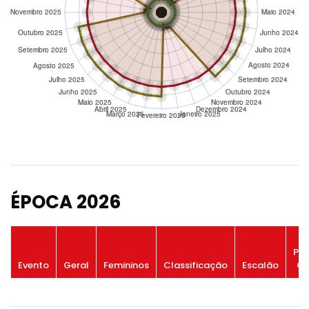
ÉPOCA 2026
Po
Evento
Geral
Femininos
Classificação
Escalão
Ge