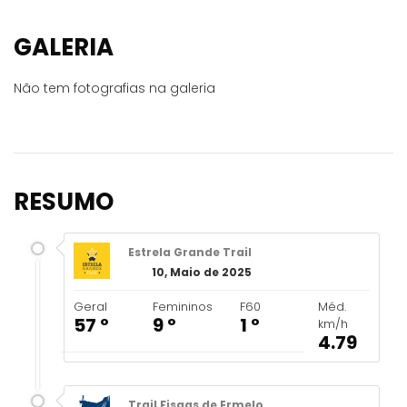
GALERIA
Não tem fotografias na galeria
RESUMO
Estrela Grande Trail
10, Maio de 2025
Geral
Femininos
F60
Méd.
57 º
9 º
1 º
km/h
4.79
Trail Fisgas de Ermelo