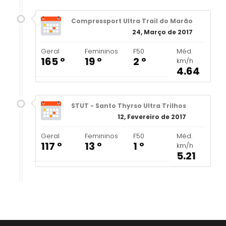
Compressport Ultra Trail do Marão
24, Março de 2017
Geral
Femininos
F50
Méd.
165 º
19 º
2 º
km/h
4.64
STUT - Santo Thyrso Ultra Trilhos
12, Fevereiro de 2017
Geral
Femininos
F50
Méd.
117 º
13 º
1 º
km/h
5.21