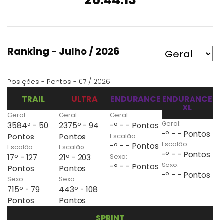
26:44:13
Ranking - Julho / 2026
Posições - Pontos - 07 / 2026
TRAIL
ULTRA
ENDURANCE
ENDURANCE
XL
Geral:
Geral:
Geral:
Geral:
3584º - 50
2375º - 94
-º - - Pontos
-º - - Pontos
Escalão:
Pontos
Pontos
Escalão:
-º - - Pontos
Escalão:
Escalão:
-º - - Pontos
Sexo:
17º - 127
21º - 203
Sexo:
-º - - Pontos
Pontos
Pontos
-º - - Pontos
Sexo:
Sexo:
715º - 79
443º - 108
Pontos
Pontos
SPRINT