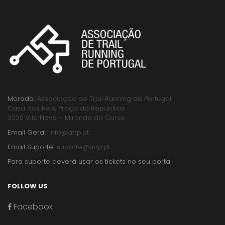
Morada:
Associação de Trail Running de Portugal
Casa dos Reis, Praça da República
3220 Vila Nova – Miranda do Corvo
Email Geral:
info@atrp.pt
Email Suporte:
suporte@atrp.pt
Para suporte deverá usar os tickets no seu portal
FOLLOW US
Facebook