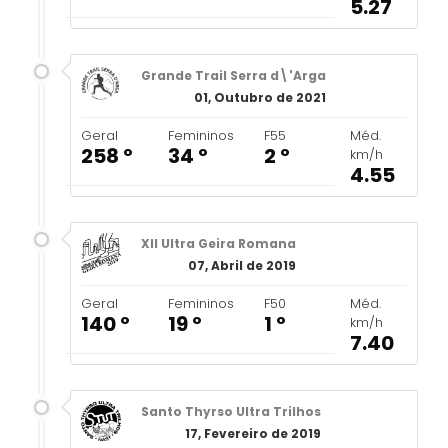
5.27
Grande Trail Serra d\'Arga
01, Outubro de 2021
Geral
Femininos
F55
Méd.
258 º
34 º
2 º
km/h
4.55
XII Ultra Geira Romana
07, Abril de 2019
Geral
Femininos
F50
Méd.
140 º
19 º
1 º
km/h
7.40
Santo Thyrso Ultra Trilhos
17, Fevereiro de 2019