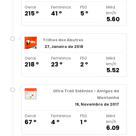
Geral
Femininos
F50
Méd.
215 º
41 º
5 º
km/h
5.60
Trilhos dos Abutres
27, Janeiro de 2018
Geral
Femininos
F50
Méd.
218 º
23 º
2 º
km/h
5.52
Ultra Trail Sidónios - Amigos da
Montanha
19, Novembro de 2017
Geral
Femininos
F50
Méd.
67 º
4 º
1 º
km/h
6.09