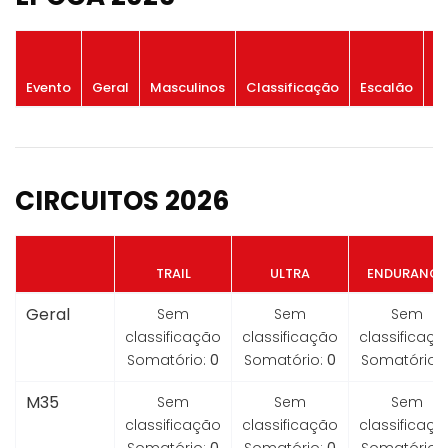
P
Evento
Geral
Masculinos
Classificação
Escalão
G
CIRCUITOS 2026
TRAIL
ULTRA
ENDURANCE
Geral
Sem
Sem
Sem
classificação
classificação
classificaçã
Somatório:
0
Somatório:
0
Somatório:
M35
Sem
Sem
Sem
classificação
classificação
classificaçã