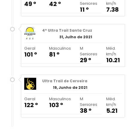
49 º
42 º
Seniores
km/h
11 º
7.38
4º Ultra Trail Santa Cruz
31, Julho de 2021
Geral
Masculinos
M
Méd.
101 º
81 º
Seniores
km/h
29 º
10.21
Ultra Trail de Cerveira
19, Junho de 2021
Geral
Masculinos
M
Méd.
122 º
103 º
Seniores
km/h
38 º
5.21