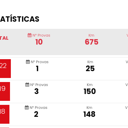
ATÍSTICAS
Nº Provas
Km
TAL
10
675
Nº Provas
Km
V
22
1
25
Nº Provas
Km
V
19
3
150
Nº Provas
Km
V
18
2
148