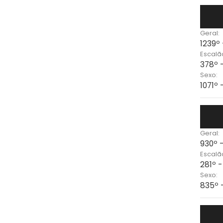
Geral:
1239º
Escalã
378º 
Sexo:
1071º 
Geral:
930º 
Escalã
281º -
Sexo:
835º 