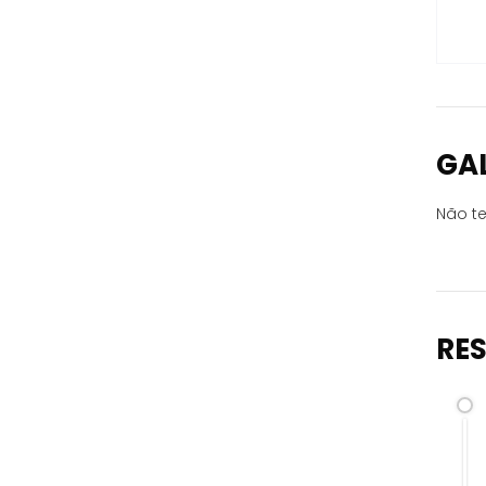
GA
Não te
RE