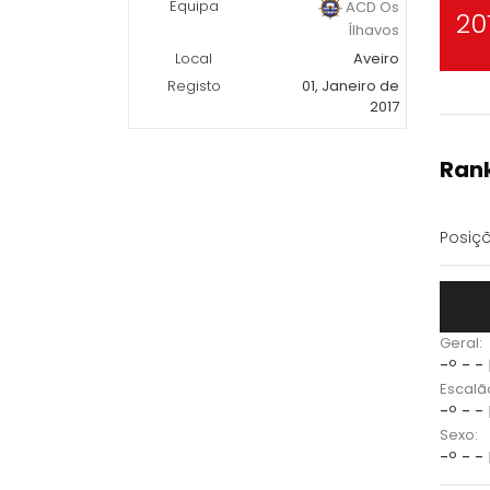
Equipa
ACD Os
20
Ílhavos
Local
Aveiro
Registo
01, Janeiro de
2017
Rank
Posiçõ
Geral:
-º - -
Escalã
-º - -
Sexo:
-º - -