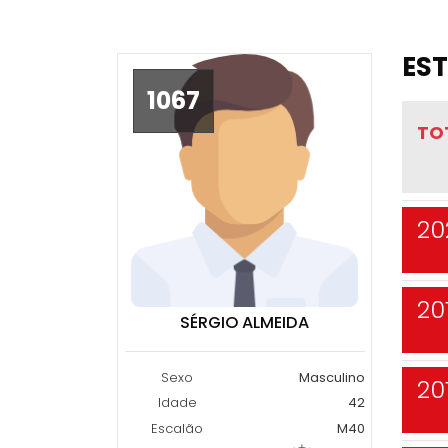
EST
1067
TO
20
20
SÉRGIO ALMEIDA
Sexo
Masculino
20
Idade
42
Escalão
M40