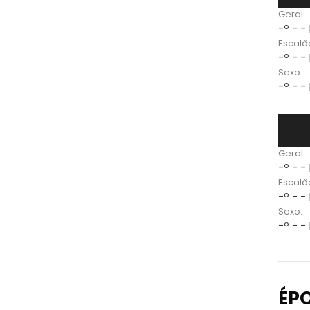
Geral:
-º - -
Escalã
-º - -
Sexo:
-º - -
Geral:
-º - -
Escalã
-º - -
Sexo:
-º - -
ÉP