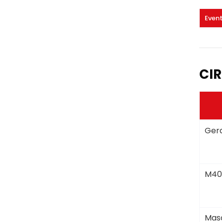
Even
CIR
Gera
M40
Masc