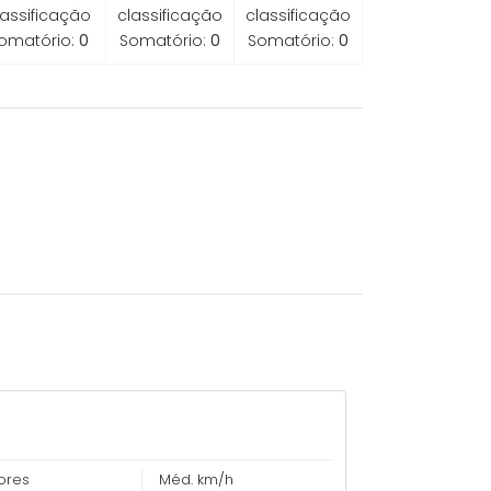
lassificação
classificação
classificação
omatório:
0
Somatório:
0
Somatório:
0
ores
Méd. km/h