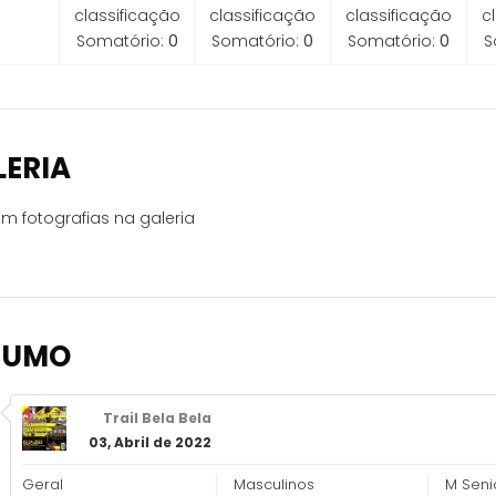
classificação
classificação
classificação
c
Somatório:
0
Somatório:
0
Somatório:
0
S
LERIA
m fotografias na galeria
SUMO
Trail Bela Bela
03, Abril de 2022
Geral
Masculinos
M Seni