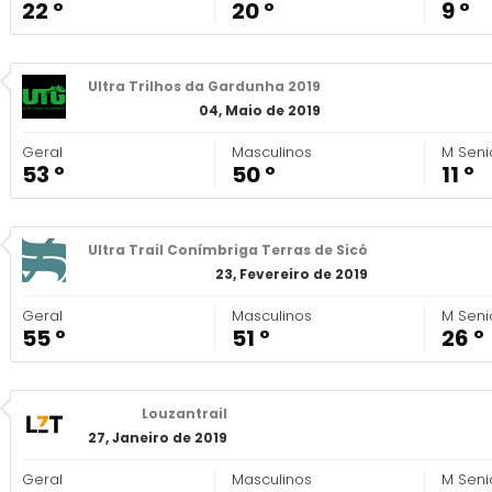
22 º
20 º
9 º
Ultra Trilhos da Gardunha 2019
04, Maio de 2019
Geral
Masculinos
M Seni
53 º
50 º
11 º
Ultra Trail Conímbriga Terras de Sicó
23, Fevereiro de 2019
Geral
Masculinos
M Seni
55 º
51 º
26 º
Louzantrail
27, Janeiro de 2019
Geral
Masculinos
M Seni