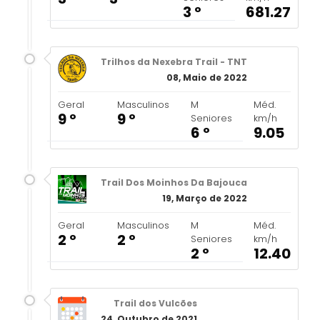
3 º
681.27
Trilhos da Nexebra Trail - TNT
08, Maio de 2022
Geral
Masculinos
M
Méd.
9 º
9 º
Seniores
km/h
6 º
9.05
Trail Dos Moinhos Da Bajouca
19, Março de 2022
Geral
Masculinos
M
Méd.
2 º
2 º
Seniores
km/h
2 º
12.40
Trail dos Vulcões
24, Outubro de 2021