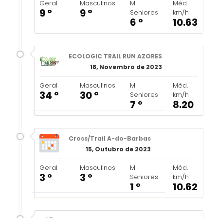
Geral
Masculinos
M
Méd.
9 º
9 º
Seniores
km/h
6 º
10.63
ECOLOGIC TRAIL RUN AZORES
18, Novembro de 2023
Geral
Masculinos
M
Méd.
34 º
30 º
Seniores
km/h
7 º
8.20
Cross/Trail A-do-Barbas
15, Outubro de 2023
Geral
Masculinos
M
Méd.
3 º
3 º
Seniores
km/h
1 º
10.62