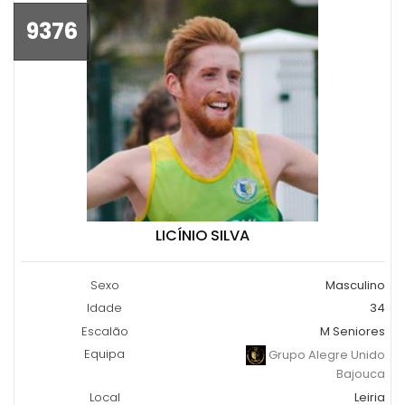
9376
LICÍNIO SILVA
Sexo
Masculino
Idade
34
Escalão
M Seniores
Equipa
Grupo Alegre Unido
Bajouca
Local
Leiria