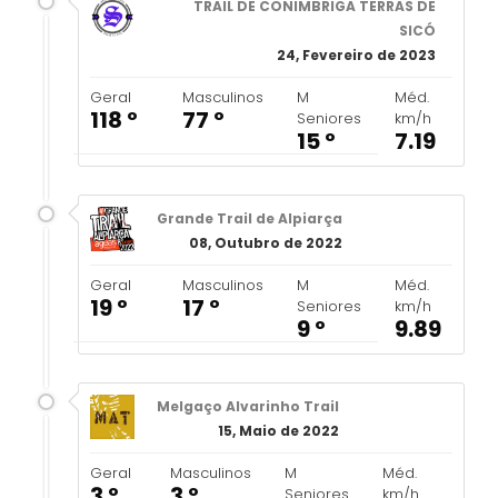
TRAIL DE CONIMBRIGA TERRAS DE
SICÓ
24, Fevereiro de 2023
Geral
Masculinos
M
Méd.
118 º
77 º
Seniores
km/h
15 º
7.19
Grande Trail de Alpiarça
08, Outubro de 2022
Geral
Masculinos
M
Méd.
19 º
17 º
Seniores
km/h
9 º
9.89
Melgaço Alvarinho Trail
15, Maio de 2022
Geral
Masculinos
M
Méd.
3 º
3 º
Seniores
km/h