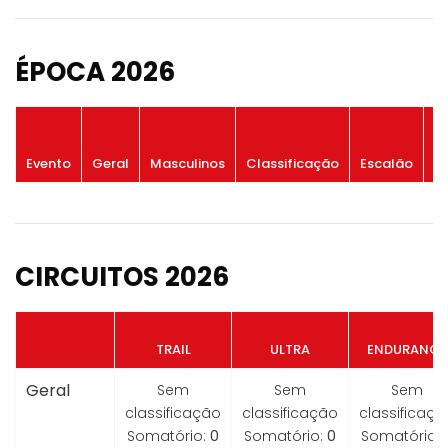
ÉPOCA 2026
P
Evento
Geral
Masculinos
Classificação
Escalão
G
CIRCUITOS 2026
TRAIL
ULTRA
ENDURANCE
Geral
Sem
Sem
Sem
classificação
classificação
classificaçã
Somatório:
0
Somatório:
0
Somatório: