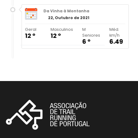
Da Vinha à Montanha
22, Outubro de 2021
Geral
Masculinos
M
Méd.
12 º
12 º
Seniores
km/h
6 º
6.49