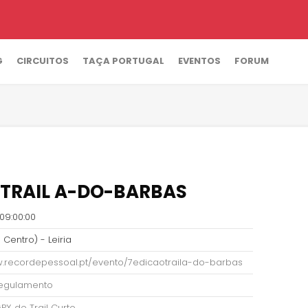
G
CIRCUITOS
TAÇA PORTUGAL
EVENTOS
FORUM
TRAIL A-DO-BARBAS
09:00:00
 Centro) - Leiria
w.recordepessoal.pt/evento/7edicaotraila-do-barbas
 regulamento
GPX de Trail Curto