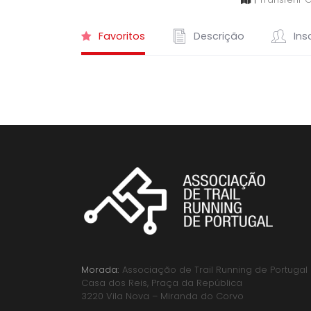
Favoritos
Descrição
Insc
Morada:
Associação de Trail Running de Portugal
Casa dos Reis, Praça da República
3220 Vila Nova – Miranda do Corvo