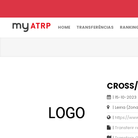
HOME
TRANSFERÊNCIAS
RANKIN
CROSS/
| 15-10-2023 
| Leiria (Zona
|
https://ww
|
Transferir
|
Transferir 