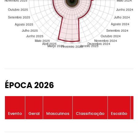
ÉPOCA 2026
P
Evento
Geral
Masculinos
Classificação
Escalão
G