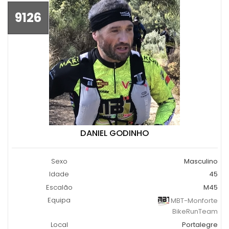
9126
DANIEL GODINHO
Sexo
Masculino
Idade
45
Escalão
M45
Equipa
MBT-Monforte
BikeRunTeam
Local
Portalegre