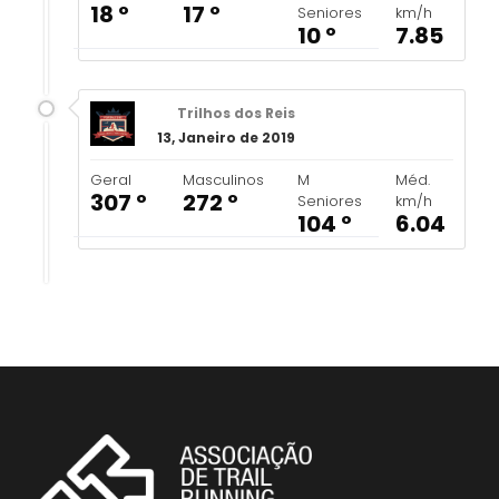
18 º
17 º
Seniores
km/h
10 º
7.85
Trilhos dos Reis
13, Janeiro de 2019
Geral
Masculinos
M
Méd.
307 º
272 º
Seniores
km/h
104 º
6.04