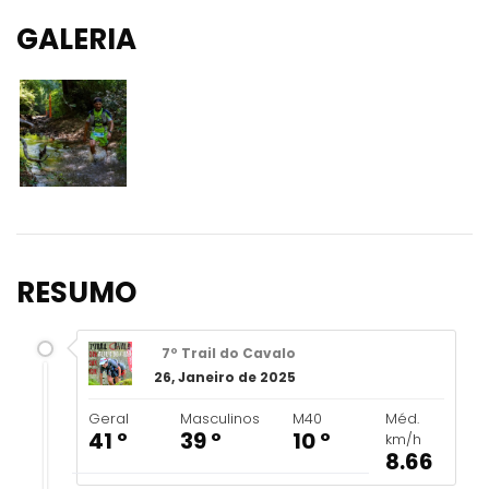
GALERIA
RESUMO
7º Trail do Cavalo
26, Janeiro de 2025
Geral
Masculinos
M40
Méd.
41 º
39 º
10 º
km/h
8.66