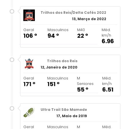
Trilhos dos Reis/Delta Cafés 2022
13, Março de 2022
Geral
Masculinos
M40
Méd.
106 º
94 º
22 º
km/h
6.96
Trilhos dos Reis
12, Janeiro de 2020
Geral
Masculinos
M
Méd.
171 º
151 º
Seniores
km/h
55 º
6.51
Ultra Trail São Mamede
17, Maio de 2019
Geral
Masculinos
M
Méd.