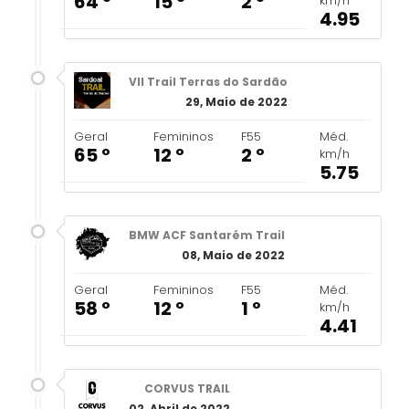
64 º
15 º
2 º
km/h
4.95
VII Trail Terras do Sardão
29, Maio de 2022
Geral
Femininos
F55
Méd.
65 º
12 º
2 º
km/h
5.75
BMW ACF Santarém Trail
08, Maio de 2022
Geral
Femininos
F55
Méd.
58 º
12 º
1 º
km/h
4.41
CORVUS TRAIL
02, Abril de 2022