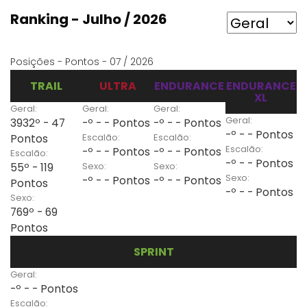
Ranking - Julho / 2026
Posições - Pontos - 07 / 2026
TRAIL
ULTRA
ENDURANCE
ENDURANCE
XL
Geral:
Geral:
Geral:
Geral:
3932º - 47
-º - - Pontos
-º - - Pontos
-º - - Pontos
Escalão:
Escalão:
Pontos
Escalão:
-º - - Pontos
-º - - Pontos
Escalão:
-º - - Pontos
Sexo:
Sexo:
55º - 119
Sexo:
-º - - Pontos
-º - - Pontos
Pontos
-º - - Pontos
Sexo:
769º - 69
Pontos
SPRINT
Geral:
-º - - Pontos
Escalão: