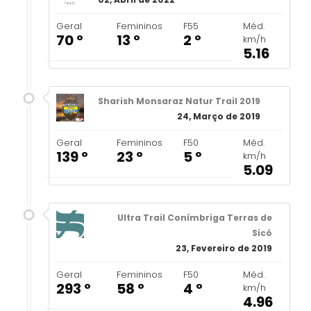
Geral
Femininos
F55
Méd.
70 º
13 º
2 º
km/h
5.16
Sharish Monsaraz Natur Trail 2019
24, Março de 2019
Geral
Femininos
F50
Méd.
139 º
23 º
5 º
km/h
5.09
Ultra Trail Conímbriga Terras de
Sicó
23, Fevereiro de 2019
Geral
Femininos
F50
Méd.
293 º
58 º
4 º
km/h
4.96