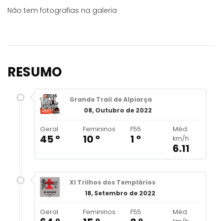
Não tem fotografias na galeria
RESUMO
Grande Trail de Alpiarça
08, Outubro de 2022
Geral
Femininos
F55
Méd.
45 º
10 º
1 º
km/h
6.11
XI Trilhos dos Templários
18, Setembro de 2022
Geral
Femininos
F55
Méd.