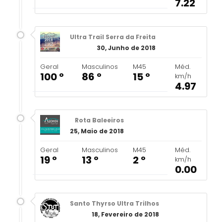
7.22
Ultra Trail Serra da Freita
30, Junho de 2018
Geral
Masculinos
M45
Méd.
100 º
86 º
15 º
km/h
4.97
Rota Baleeiros
25, Maio de 2018
Geral
Masculinos
M45
Méd.
19 º
13 º
2 º
km/h
0.00
Santo Thyrso Ultra Trilhos
18, Fevereiro de 2018