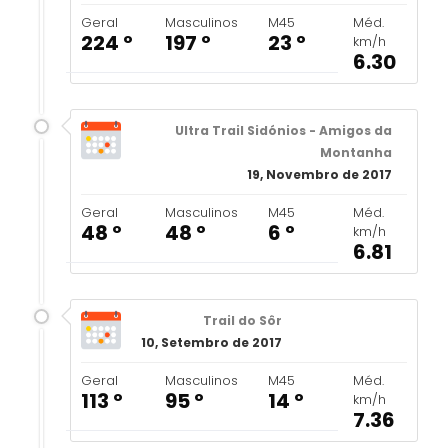
Geral
Masculinos
M45
Méd.
224 º
197 º
23 º
km/h
6.30
Ultra Trail Sidónios - Amigos da
Montanha
19, Novembro de 2017
Geral
Masculinos
M45
Méd.
48 º
48 º
6 º
km/h
6.81
Trail do Sôr
10, Setembro de 2017
Geral
Masculinos
M45
Méd.
113 º
95 º
14 º
km/h
7.36