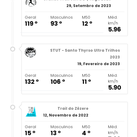
29, Setembro de 2023
Geral
Masculinos
M50
Méd.
119 º
93 º
12 º
km/h
5.96
STUT - Santo Thyrso Ultra Trilhos
2023
19, Fevereiro de 2023
Geral
Masculinos
M50
Méd.
132 º
106 º
11 º
km/h
5.90
Trail do Zêzere
12, Novembro de 2022
Geral
Masculinos
M50
Méd.
15 º
13 º
4 º
km/h