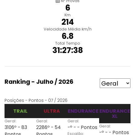
Nº Provas
6
Km
214
Velocidade Média km/h
6.8
Total Tempo
31:27:38
Ranking - Julho / 2026
Posições - Pontos - 07 / 2026
TRAIL
ULTRA
ENDURANCE
ENDURANCE
XL
Geral:
Geral:
Geral:
Geral:
3106º - 83
2286º - 54
-º - - Pontos
-º - - Pontos
Escalão:
Pontos
Pontos