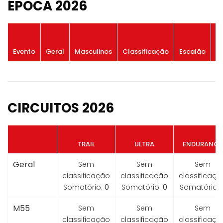
ÉPOCA 2026
P
Evento
Geral
Masculinos
Classificação
Escalão
G
CIRCUITOS 2026
TRAIL
ULTRA
ENDURANCE
Geral
Sem
Sem
Sem
classificação
classificação
classificaçã
Somatório:
0
Somatório:
0
Somatório:
M55
Sem
Sem
Sem
classificação
classificação
classificaçã