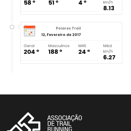
58 º
51 º
4 º
km/h
8.13
Poiares Trail
12, Fevereiro de 2017
Geral
Masculinos
M45
Méd.
204 º
188 º
24 º
km/h
6.27