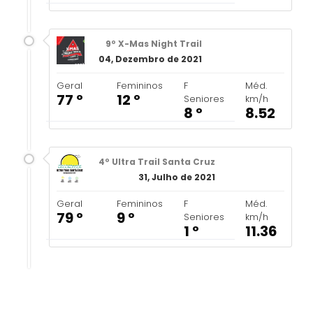
9º X-Mas Night Trail
04, Dezembro de 2021
Geral
Femininos
F
Méd.
77 º
12 º
Seniores
km/h
8 º
8.52
4º Ultra Trail Santa Cruz
31, Julho de 2021
Geral
Femininos
F
Méd.
79 º
9 º
Seniores
km/h
1 º
11.36