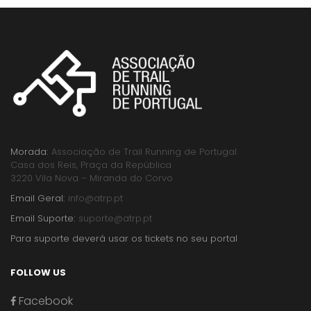
Morada:
Associação de Trail Running de Portugal
Casa dos Reis, Praça da República
3220 Vila Nova – Miranda do Corvo
Email Geral:
info@atrp.pt
Email Suporte:
suporte@atrp.pt
Para suporte deverá usar os tickets no seu portal
FOLLOW US
Facebook