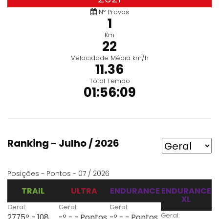
Nº Provas
1
Km
22
Velocidade Média km/h
11.36
Total Tempo
01:56:09
Ranking - Julho / 2026
Posições - Pontos - 07 / 2026
TRAIL
ULTRA
ENDURANCE
ENDURANCE
XL
Geral:
Geral:
Geral:
Geral:
2775º - 108
-º - - Pontos
-º - - Pontos