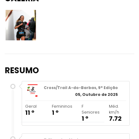
RESUMO
Cross/Trail A-do-Barbas, 9ª Edição
05, Outubro de 2025
Geral
Femininos
F
Méd.
11 º
1 º
Seniores
km/h
1 º
7.72