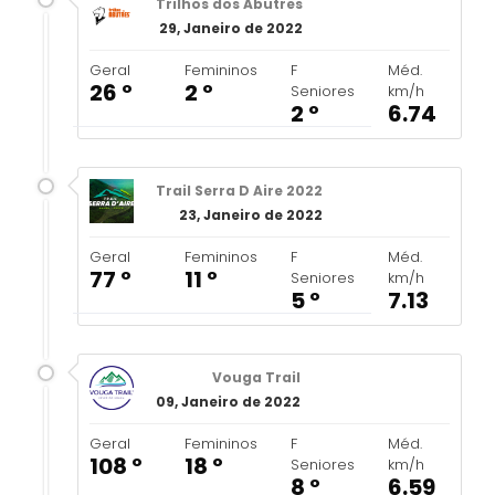
Trilhos dos Abutres
29, Janeiro de 2022
Geral
Femininos
F
Méd.
26 º
2 º
Seniores
km/h
2 º
6.74
Trail Serra D Aire 2022
23, Janeiro de 2022
Geral
Femininos
F
Méd.
77 º
11 º
Seniores
km/h
5 º
7.13
Vouga Trail
09, Janeiro de 2022
Geral
Femininos
F
Méd.
108 º
18 º
Seniores
km/h
8 º
6.59