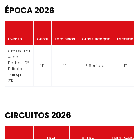
ÉPOCA 2026
Evento
Geral
Femininos
Classificação
Escalão
Cross/Trail
A-do-
Barbas, 9ª
11ª
1ª
F Seniores
1ª
Edição
Trail Sprint
21K
CIRCUITOS 2026
TRAIL
ULTRA
ENDURANCE