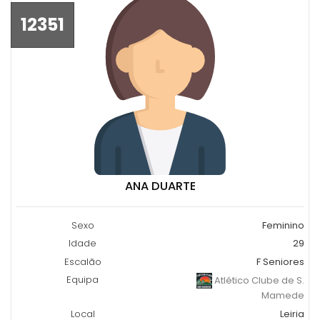
12351
ANA DUARTE
Sexo
Feminino
Idade
29
Escalão
F Seniores
Equipa
Atlético Clube de S.
Mamede
Local
Leiria