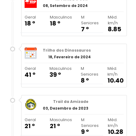
08, Setembro de 2024
Geral
Masculinos
M
Méd.
18 º
18 º
Seniores
km/h
7 º
8.85
Trilho dos Dinossauros
18, Fevereiro de 2024
Geral
Masculinos
M
Méd.
41 º
39 º
Seniores
km/h
8 º
10.40
Trail da Amizade
03, Dezembro de 2023
Geral
Masculinos
M
Méd.
21 º
21 º
Seniores
km/h
9 º
10.28