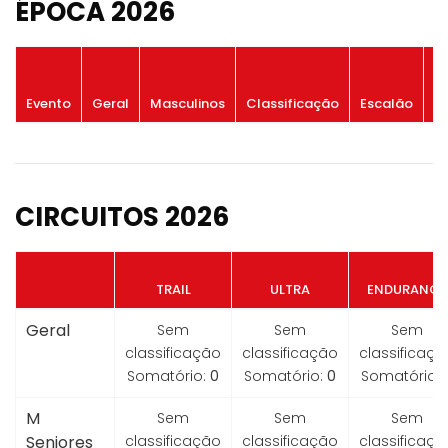
ÉPOCA 2026
P
Evento
Geral
Masculinos
Classificação
Escalão
G
CIRCUITOS 2026
TRAIL
ULTRA
ENDURANCE
Geral
Sem
Sem
Sem
classificação
classificação
classificaçã
Somatório:
0
Somatório:
0
Somatório:
M
Sem
Sem
Sem
Seniores
classificação
classificação
classificaçã