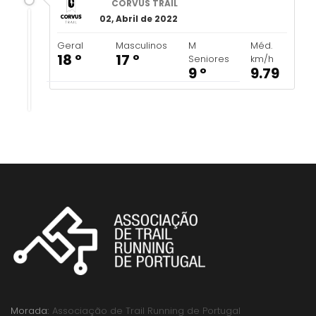
CORVUS TRAIL
02, Abril de 2022
Geral
Masculinos
M
Méd.
18 º
17 º
Seniores
km/h
9 º
9.79
Morada:
Associação de Trail Running de Portugal