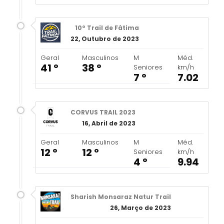
10º Trail de Fátima
22, Outubro de 2023
Geral
Masculinos
M
Méd.
41 º
38 º
Seniores
km/h
7 º
7.02
CORVUS TRAIL 2023
16, Abril de 2023
Geral
Masculinos
M
Méd.
12 º
12 º
Seniores
km/h
4 º
9.94
Sharish Monsaraz Natur Trail
26, Março de 2023