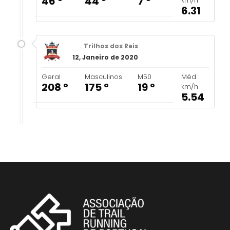
46 º
44 º
7 º
km/h
6.31
Trilhos dos Reis
12, Janeiro de 2020
Geral
Masculinos
M50
Méd.
208 º
175 º
19 º
km/h
5.54