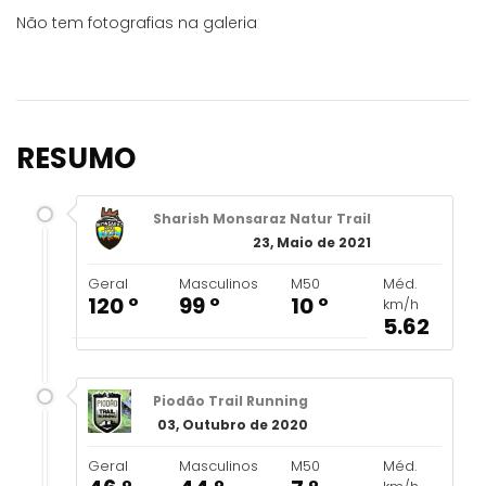
Não tem fotografias na galeria
RESUMO
Sharish Monsaraz Natur Trail
23, Maio de 2021
Geral
Masculinos
M50
Méd.
120 º
99 º
10 º
km/h
5.62
Piodão Trail Running
03, Outubro de 2020
Geral
Masculinos
M50
Méd.