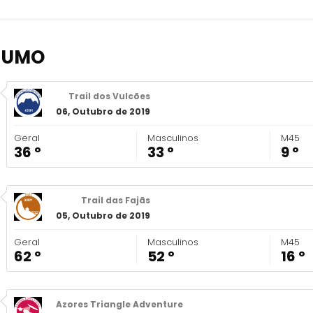
SUMO
Trail dos Vulcões
06, Outubro de 2019
Geral
Masculinos
M45
36 º
33 º
9 º
Trail das Fajãs
05, Outubro de 2019
Geral
Masculinos
M45
62 º
52 º
16 º
Azores Triangle Adventure