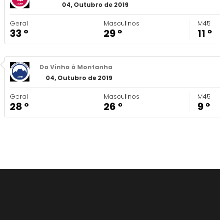
04, Outubro de 2019
Geral
Masculinos
M45
33 º
29 º
11 º
Da Vinha à Montanha
04, Outubro de 2019
Geral
Masculinos
M45
28 º
26 º
9 º