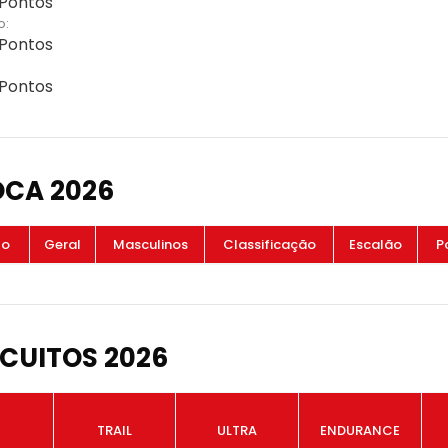
 Pontos
o:
 Pontos
 Pontos
OCA 2026
to
Geral
Masculinos
Classificação
Escalão
P
CUITOS 2026
TRAIL
ULTRA
ENDURANCE