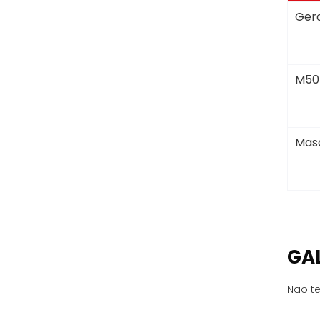
Gera
M50
Masc
GA
Não te