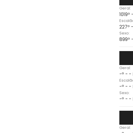
Geral:
1019º 
Escalã
227º 
Sexo:
899º 
Geral:
-º - -
Escalã
-º - -
Sexo:
-º - -
Geral: