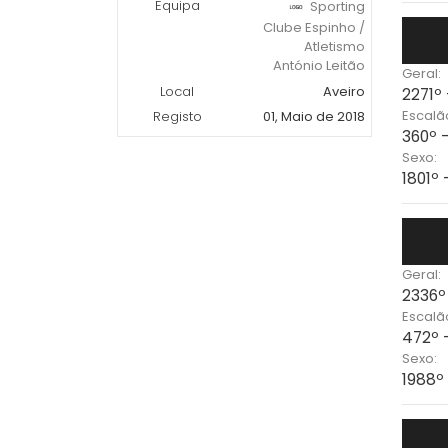
Equipa
Sporting
Clube Espinho /
Atletismo
António Leitão
Geral:
Local
Aveiro
2271º 
Escalã
Registo
01, Maio de 2018
360º 
Sexo:
1801º 
Geral:
2336º
Escalã
472º 
Sexo:
1988º