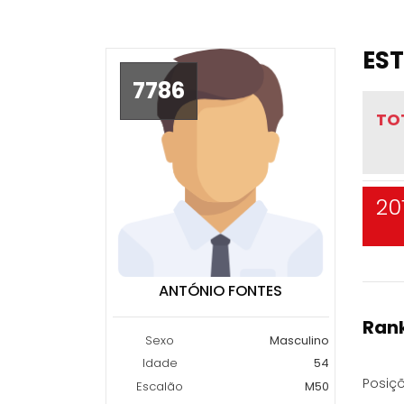
EST
7786
TO
20
ANTÓNIO FONTES
Rank
Sexo
Masculino
Idade
54
Posiçõ
Escalão
M50