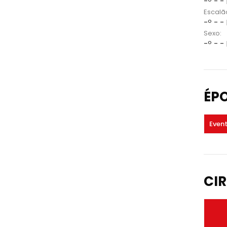
-º - -
Escalã
-º - -
Sexo:
-º - -
ÉP
Even
CIR