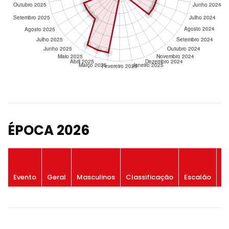
ÉPOCA 2026
P
Evento
Geral
Masculinos
Classificação
Escalão
G