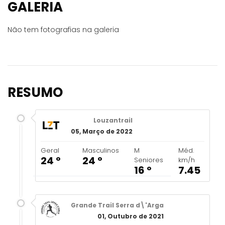
GALERIA
Não tem fotografias na galeria
RESUMO
Louzantrail
05, Março de 2022
Geral
Masculinos
M
Méd.
24 º
24 º
Seniores
km/h
16 º
7.45
Grande Trail Serra d\'Arga
01, Outubro de 2021