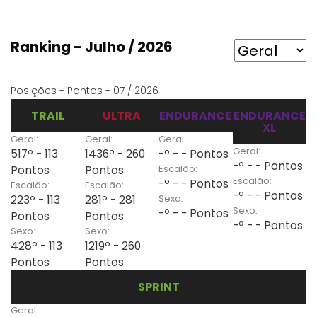
Ranking - Julho / 2026
Posições - Pontos - 07 / 2026
TRAIL
ULTRA
ENDURANCE
ENDURANCE
XL
Geral:
Geral:
Geral:
Geral:
517º - 113
1436º - 260
-º - - Pontos
-º - - Pontos
Escalão:
Pontos
Pontos
Escalão:
-º - - Pontos
Escalão:
Escalão:
-º - - Pontos
Sexo:
223º - 113
281º - 281
Sexo:
-º - - Pontos
Pontos
Pontos
-º - - Pontos
Sexo:
Sexo:
428º - 113
1219º - 260
Pontos
Pontos
SPRINT
Geral: