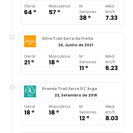
Geral
Masculinos
M
Méd.
64 º
57 º
Seniores
km/h
38 º
7.33
Ultra Trail Serra da Freita
26, Junho de 2021
Geral
Masculinos
M
Méd.
21 º
18 º
Seniores
km/h
11 º
6.23
Grande Trail Serra D\'Arga
22, Setembro de 2018
Geral
Masculinos
M
Méd.
18 º
18 º
Seniores
km/h
12 º
8.03