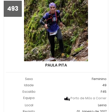
493
PAULA PITA
Sexo
Feminino
Idade
49
Escalão
F45
Equipa
Porto de Mós a Correr
Local
Leiria
Registo
01, Janeiro de 2017