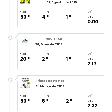
31, Agosto de 2019
Geral
Femininos
F40
Méd.
53 º
4 º
1 º
km/h
0.00
NAC TRAIL
26, Maio de 2019
Geral
Femininos
F40
Méd.
20 º
2 º
1 º
km/h
7.17
Trilhos do Pastor
31, Março de 2019
Geral
Femininos
F40
Méd.
53 º
6 º
2 º
km/h
7.32