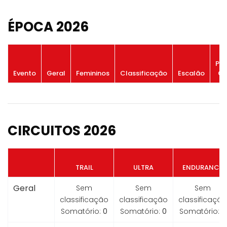
ÉPOCA 2026
Po
Evento
Geral
Femininos
Classificação
Escalão
Ge
CIRCUITOS 2026
TRAIL
ULTRA
ENDURANCE
Geral
Sem
Sem
Sem
classificação
classificação
classificação
Somatório:
0
Somatório:
0
Somatório:
0