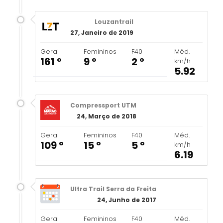
Louzantrail
27, Janeiro de 2019
Geral
Femininos
F40
Méd.
161 º
9 º
2 º
km/h
5.92
Compressport UTM
24, Março de 2018
Geral
Femininos
F40
Méd.
109 º
15 º
5 º
km/h
6.19
Ultra Trail Serra da Freita
24, Junho de 2017
Geral
Femininos
F40
Méd.