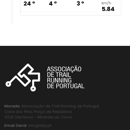
24 º
4 º
3 º
km/h
5.84
Morada:
Associação de Trail Running de Portugal
Casa dos Reis, Praça da República
3220 Vila Nova – Miranda do Corvo
Email Geral:
info@atrp.pt