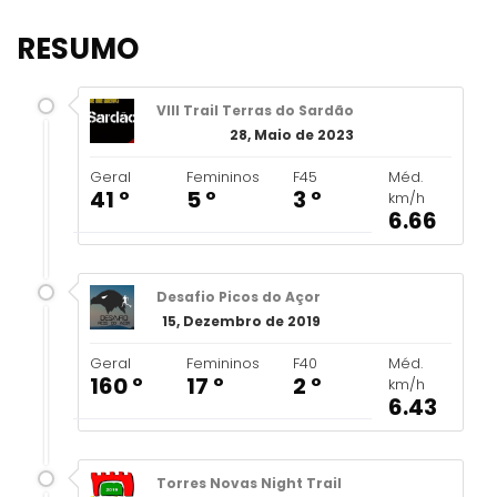
RESUMO
VIII Trail Terras do Sardão
28, Maio de 2023
Geral
Femininos
F45
Méd.
41 º
5 º
3 º
km/h
6.66
Desafio Picos do Açor
15, Dezembro de 2019
Geral
Femininos
F40
Méd.
160 º
17 º
2 º
km/h
6.43
Torres Novas Night Trail