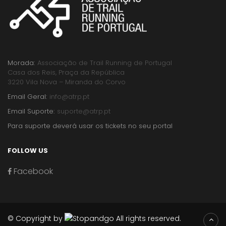
Morada:
Associação de Trail Running de Portugal
Casa dos Reis, Praça da República
3220 Vila Nova – Miranda do Corvo
Email Geral:
info@atrp.pt
Email Suporte:
suporte@atrp.pt
Para suporte deverá usar os tickets no seu portal
FOLLOW US
Facebook
© Copyright by
All rights reserved.