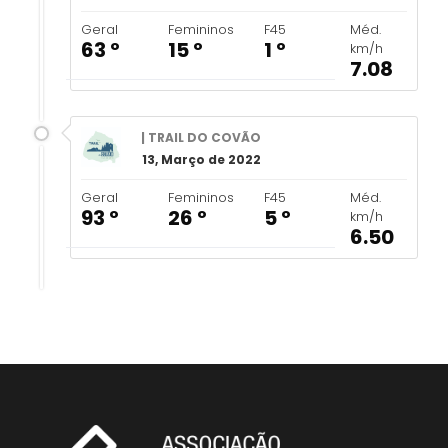
Geral
Femininos
F45
Méd.
63 º
15 º
1 º
km/h
7.08
| TRAIL DO COVÃO
13, Março de 2022
Geral
Femininos
F45
Méd.
93 º
26 º
5 º
km/h
6.50