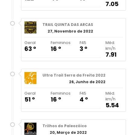
7.05
TRAIL QUINTA DAS ARCAS
27, Novembro de 2022
Geral
Femininos
F45
Méd.
63 º
16 º
3 º
km/h
7.91
Ultra Trail Serra da Freita 2022
26, Junho de 2022
Geral
Femininos
F45
Méd.
51 º
16 º
4 º
km/h
5.54
Trilhos do Paleozóico
20, Março de 2022