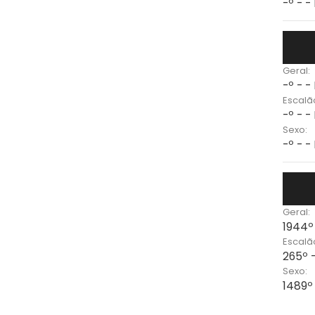
-º - -
Geral:
-º - -
Escalã
-º - -
Sexo:
-º - -
Geral:
1944º
Escalã
265º 
Sexo:
1489º