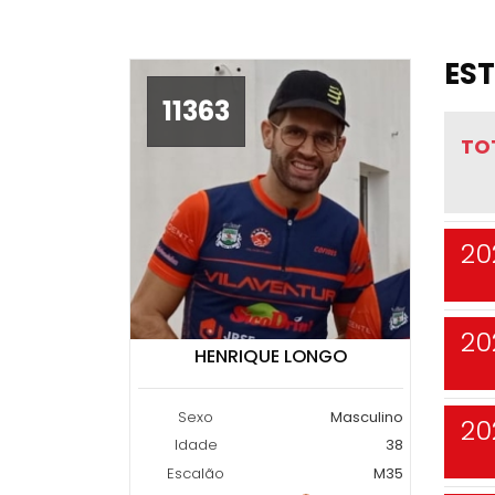
EST
11363
TO
20
20
HENRIQUE LONGO
Sexo
Masculino
20
Idade
38
Escalão
M35