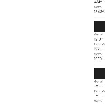
461º 
Sexo:
1343º
Geral:
1213º
Escalã
192º -
Sexo:
1009º
Geral:
-º - -
Escalã
-º - -
Sexo: