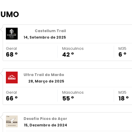
SUMO
Castellum Trail
14, Setembro de 2025
Geral
Masculinos
M35
68 º
42 º
6 º
Ultra Trail do Marão
28, Março de 2025
Geral
Masculinos
M35
66 º
55 º
18 º
Desafio Picos do Açor
15, Dezembro de 2024