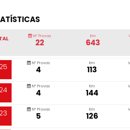
ATÍSTICAS
Nº Provas
Km
TAL
22
643
Nº Provas
Km
25
4
113
Nº Provas
Km
24
4
144
Nº Provas
Km
23
5
126