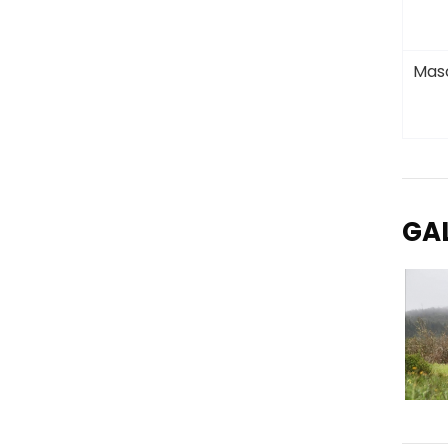
Masc
GA