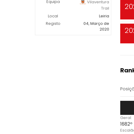
Equipa
Vilaventura
20
Trail
Local
Leiria
Registo
04, Março de
20
2020
Rank
Posiçõ
Geral:
1682º
Escalã