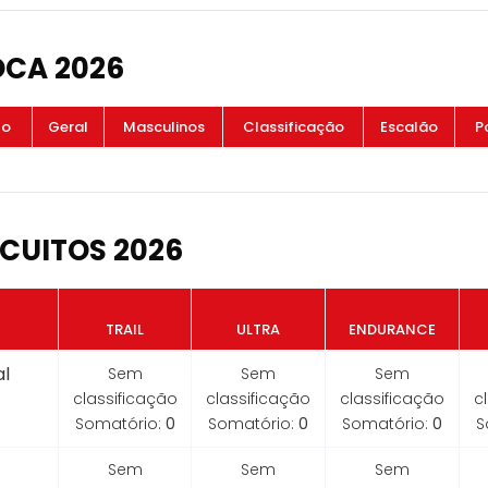
OCA 2026
to
Geral
Masculinos
Classificação
Escalão
P
CUITOS 2026
TRAIL
ULTRA
ENDURANCE
l
Sem
Sem
Sem
classificação
classificação
classificação
c
Somatório:
0
Somatório:
0
Somatório:
0
S
Sem
Sem
Sem