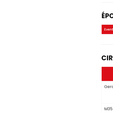
ÉP
Even
CIR
Gera
M35