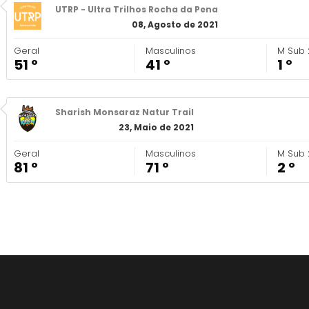
UTRP - Ultra Trilhos Rocha da Pena
08, Agosto de 2021
Geral
Masculinos
M Sub 
51 º
41 º
1 º
Sharish Monsaraz Natur Trail
23, Maio de 2021
Geral
Masculinos
M Sub 
81 º
71 º
2 º