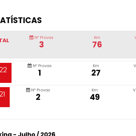
ATÍSTICAS
Nº Provas
Km
TAL
3
76
Nº Provas
Km
V
22
1
27
Nº Provas
Km
V
21
2
49
ing - Julho / 2026