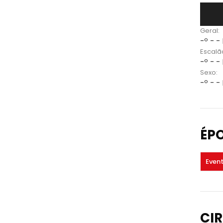
Geral:
-º - -
Escalã
-º - -
Sexo:
-º - -
ÉP
Even
CIR