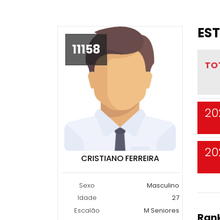
EST
11158
TO
20
20
CRISTIANO FERREIRA
Sexo
Masculino
Idade
27
Escalão
M Seniores
Rank