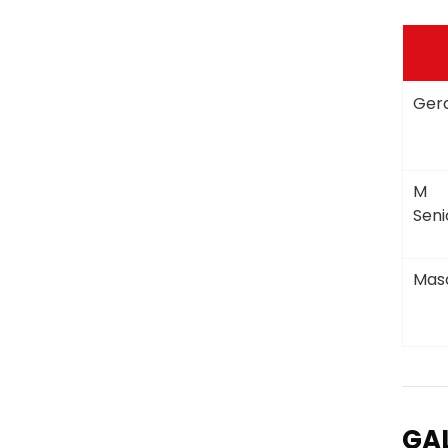
Gera
M
Seni
Masc
GA