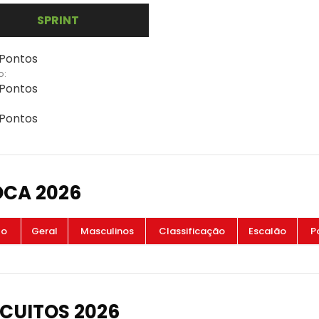
SPRINT
 Pontos
o:
 Pontos
 Pontos
OCA 2026
to
Geral
Masculinos
Classificação
Escalão
P
CUITOS 2026