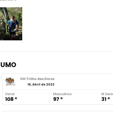
SUMO
VIII Trilho das Dores
16, Abril de 2022
Geral
Masculinos
M Seni
108 º
97 º
31 º