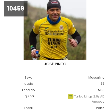
10459
JOSÉ PINTO
Sexo
Masculino
Idade
56
Escalão
M55
Equipa
Turbo kings 2.0/ AD
Ancede
Local
Porto