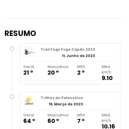
RESUMO
Trail Foge Foge Capão 2023
11, Junho de 2023
Geral
Masculinos
M50
Méd.
21 º
20 º
2 º
km/h
9.10
Trilhos do Paleozóico
19, Março de 2023
Geral
Masculinos
M50
Méd.
64 º
60 º
7 º
km/h
10.16