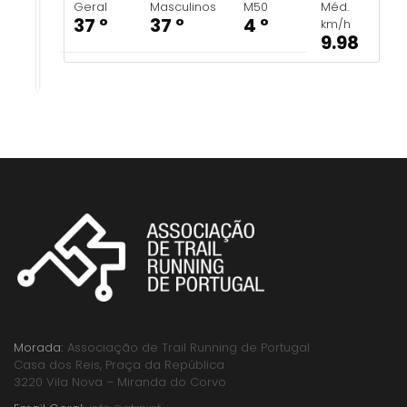
Geral
Masculinos
M50
Méd.
37 º
37 º
4 º
km/h
9.98
Morada:
Associação de Trail Running de Portugal
Casa dos Reis, Praça da República
3220 Vila Nova – Miranda do Corvo