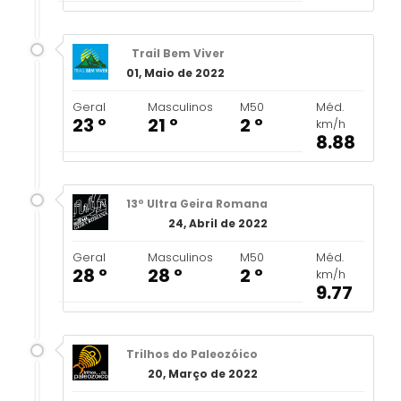
Trail Bem Viver
01, Maio de 2022
Geral
Masculinos
M50
Méd.
23 º
21 º
2 º
km/h
8.88
13º Ultra Geira Romana
24, Abril de 2022
Geral
Masculinos
M50
Méd.
28 º
28 º
2 º
km/h
9.77
Trilhos do Paleozóico
20, Março de 2022