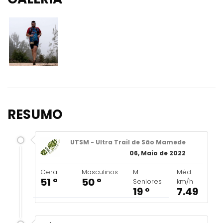
RESUMO
UTSM - Ultra Trail de São Mamede
06, Maio de 2022
Geral
Masculinos
M
Méd.
51 º
50 º
Seniores
km/h
19 º
7.49