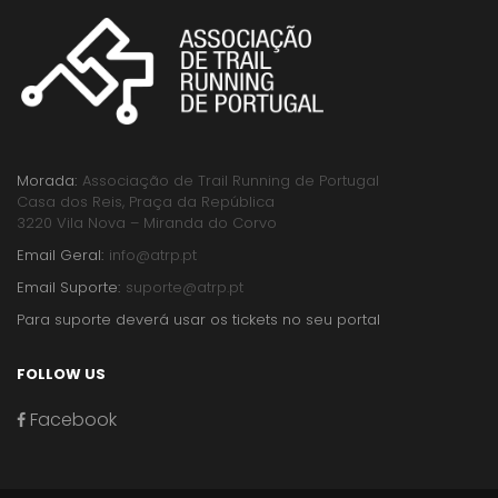
Morada:
Associação de Trail Running de Portugal
Casa dos Reis, Praça da República
3220 Vila Nova – Miranda do Corvo
Email Geral:
info@atrp.pt
Email Suporte:
suporte@atrp.pt
Para suporte deverá usar os tickets no seu portal
FOLLOW US
Facebook