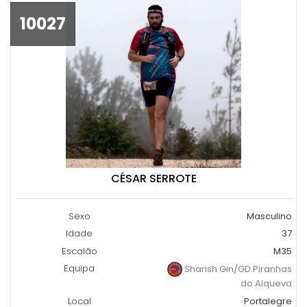
10027
CÉSAR SERROTE
Sexo
Masculino
Idade
37
Escalão
M35
Equipa
Sharish Gin/GD Piranhas
do Alqueva
Local
Portalegre