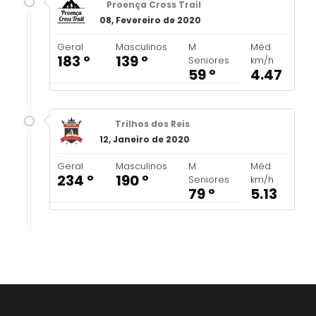
Proença Cross Trail
08, Fevereiro de 2020
Geral
Masculinos
M
Méd.
183 º
139 º
Seniores
km/h
59 º
4.47
Trilhos dos Reis
12, Janeiro de 2020
Geral
Masculinos
M
Méd.
234 º
190 º
Seniores
km/h
79 º
5.13