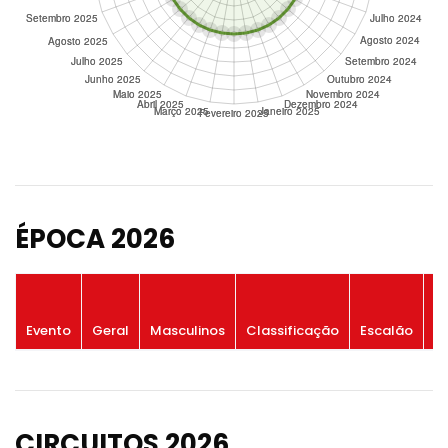
ÉPOCA 2026
P
Evento
Geral
Masculinos
Classificação
Escalão
G
CIRCUITOS 2026