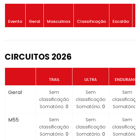
P
Evento
Geral
Masculinos
Classificação
Escalão
G
CIRCUITOS 2026
TRAIL
ULTRA
ENDURANCE
Geral
Sem
Sem
Sem
classificação
classificação
classificaçã
Somatório:
0
Somatório:
0
Somatório:
M55
Sem
Sem
Sem
classificação
classificação
classificaçã
Somatório:
0
Somatório:
0
Somatório: