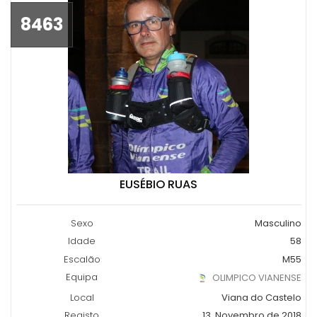
8463
EUSÉBIO RUAS
Sexo
Masculino
Idade
58
Escalão
M55
Equipa
OLIMPICO VIANENSE
Local
Viana do Castelo
Registo
13, Novembro de 2018