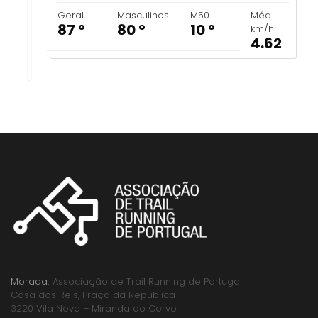
Geral
Masculinos
M50
Méd.
87 º
80 º
10 º
km/h
4.62
Morada:
Associação de Trail Running de Portugal
Casa dos Reis, Praça da República
3220 Vila Nova – Miranda do Corvo