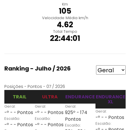
Km
105
Velocidade Média km/h
4.62
Total Tempo
22:44:01
Ranking - Julho / 2026
Posições - Pontos - 07 / 2026
TRAIL
ULTRA
ENDURANCE
ENDURANCE
XL
Geral:
Geral:
Geral:
Geral:
-º - - Pontos
-º - - Pontos
925º - 174
-º - - Pontos
Escalão:
Escalão:
Pontos
Escalão:
-º - - Pontos
-º - - Pontos
Escalão:
-º - - Pontos