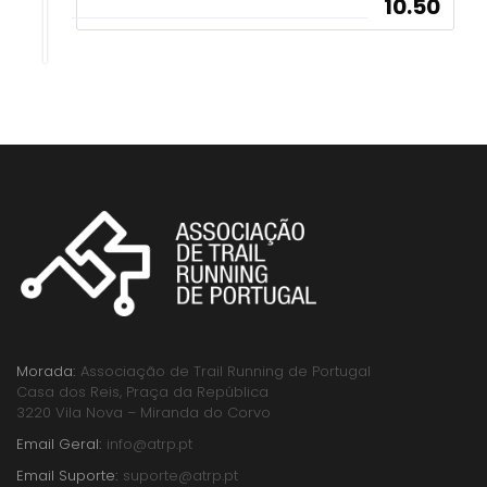
10.50
Morada:
Associação de Trail Running de Portugal
Casa dos Reis, Praça da República
3220 Vila Nova – Miranda do Corvo
Email Geral:
info@atrp.pt
Email Suporte:
suporte@atrp.pt