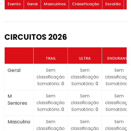
Evento
Geral
Masculinos
Classificação
Escalão
G
CIRCUITOS 2026
TRAIL
ULTRA
ENDURANCE
Geral
Sem
Sem
Sem
classificação
classificação
classificaçã
Somatório:
0
Somatório:
0
Somatório:
M
Sem
Sem
Sem
Seniores
classificação
classificação
classificaçã
Somatório:
0
Somatório:
0
Somatório:
Masculino
Sem
Sem
Sem
classificação
classificação
classificaçã