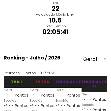
Km
22
Velocidade Média km/h
10.5
Total Tempo
02:05:41
Ranking - Julho / 2026
Posições - Pontos - 07 / 2026
TRAIL
ULTRA
ENDURANCE
ENDURANCE
XL
Geral:
Geral:
Geral:
Geral:
-º - - Pontos
-º - - Pontos
-º - - Pontos
-º - - Pontos
Escalão:
Escalão:
Escalão:
Escalão:
-º - - Pontos
-º - - Pontos
-º - - Pontos
-º - - Pontos
Sexo:
Sexo:
Sexo: