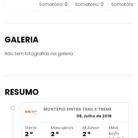
Somatório:
0
Somatório:
0
Somatório:
GALERIA
Não tem fotografias na galeria
RESUMO
MONTEPIO SINTRA TRAIL X´TREME
08, Julho de 2018
Geral
Masculinos
M Júnior
Méd.
2 º
2 º
2 º
km/h