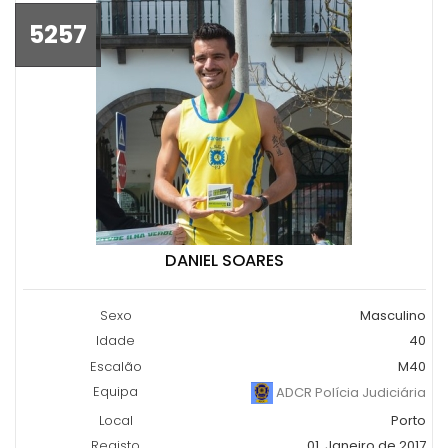
5257
DANIEL SOARES
Sexo
Masculino
Idade
40
Escalão
M40
Equipa
ADCR Polícia Judiciária
Local
Porto
Registo
01, Janeiro de 2017