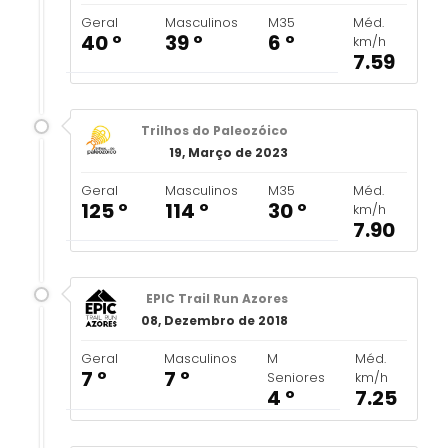
Geral
Masculinos
M35
Méd.
40 º
39 º
6 º
km/h
7.59
Trilhos do Paleozóico
19, Março de 2023
Geral
Masculinos
M35
Méd.
125 º
114 º
30 º
km/h
7.90
EPIC Trail Run Azores
08, Dezembro de 2018
Geral
Masculinos
M
Méd.
7 º
7 º
Seniores
km/h
4 º
7.25