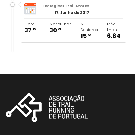
Ecological Trail Azores
17, Junho de 2017
Geral
Masculinos
M
Méd.
37 º
30 º
Seniores
km/h
15 º
6.84