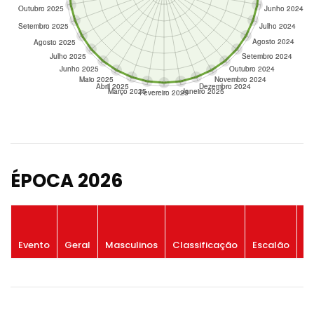
ÉPOCA 2026
P
Evento
Geral
Masculinos
Classificação
Escalão
G