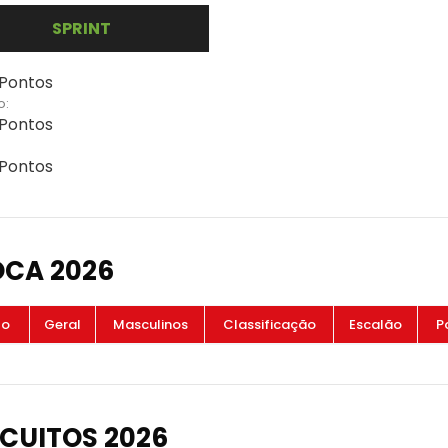
SPRINT
 Pontos
o:
 Pontos
 Pontos
OCA 2026
to
Geral
Masculinos
Classificação
Escalão
P
CUITOS 2026