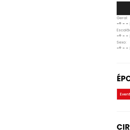
Geral:
-º - -
Escalã
-º - -
Sexo:
-º - -
ÉP
Even
CIR