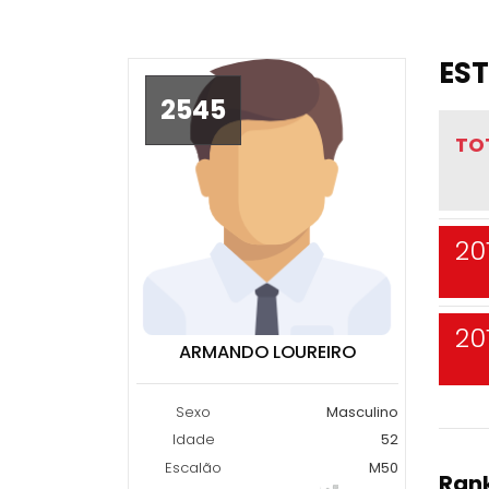
EST
2545
TO
20
20
ARMANDO LOUREIRO
Sexo
Masculino
Idade
52
Escalão
M50
Rank