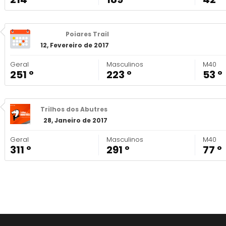
Poiares Trail
12, Fevereiro de 2017
Geral
Masculinos
M40
251 º
223 º
53 º
Trilhos dos Abutres
28, Janeiro de 2017
Geral
Masculinos
M40
311 º
291 º
77 º