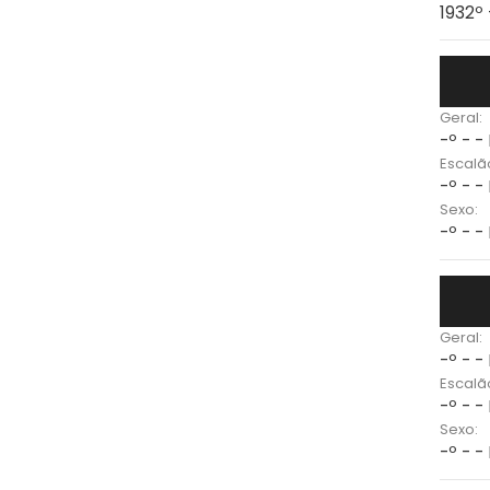
1932º
Geral:
-º - -
Escalã
-º - -
Sexo:
-º - -
Geral:
-º - -
Escalã
-º - -
Sexo:
-º - -