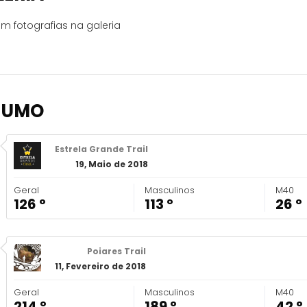
m fotografias na galeria
SUMO
Estrela Grande Trail
19, Maio de 2018
Geral
Masculinos
M40
126 º
113 º
26 º
Poiares Trail
11, Fevereiro de 2018
Geral
Masculinos
M40
214 º
189 º
42 º