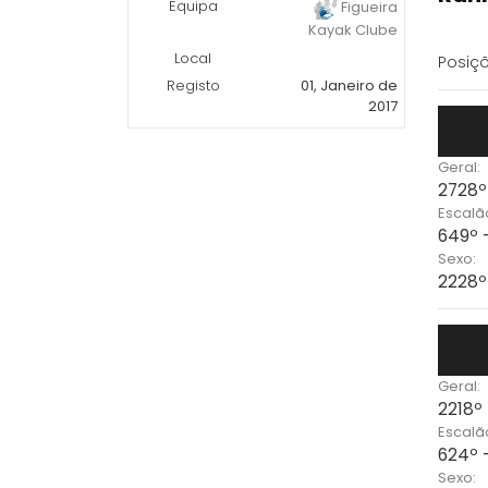
Equipa
Figueira
Kayak Clube
Local
Posiçõ
Registo
01, Janeiro de
2017
Geral:
2728º
Escalã
649º 
Sexo:
2228º
Geral:
2218º
Escalã
624º 
Sexo: