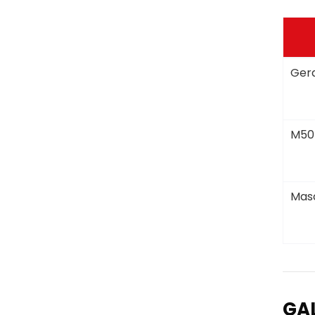
Gera
M50
Masc
GA