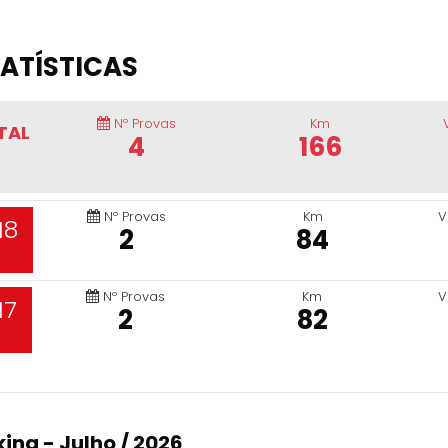
ATÍSTICAS
Nº Provas
Km
TAL
4
166
Nº Provas
Km
V
18
2
84
Nº Provas
Km
V
17
2
82
ing - Julho / 2026