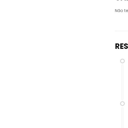
Não te
RE