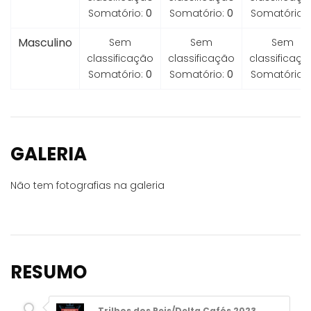
Somatório:
0
Somatório:
0
Somatório:
Masculino
Sem
Sem
Sem
classificação
classificação
classificaçã
Somatório:
0
Somatório:
0
Somatório:
GALERIA
Não tem fotografias na galeria
RESUMO
Trilhos dos Reis/Delta Cafés 2023