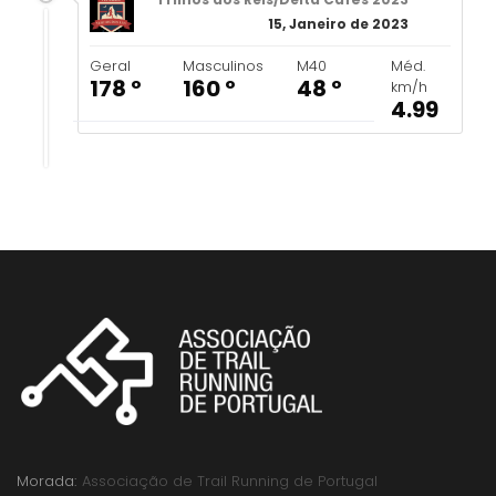
15, Janeiro de 2023
Geral
Masculinos
M40
Méd.
178 º
160 º
48 º
km/h
4.99
Morada:
Associação de Trail Running de Portugal