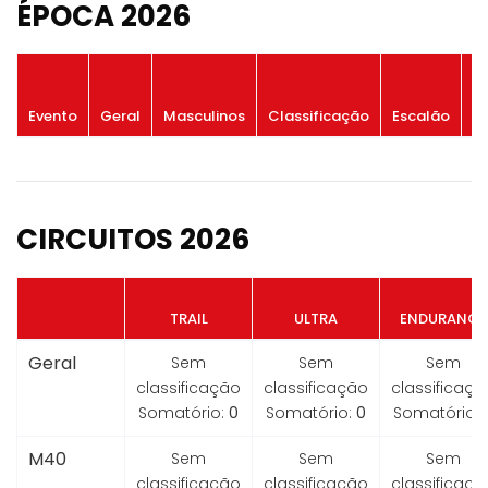
ÉPOCA 2026
P
Evento
Geral
Masculinos
Classificação
Escalão
G
CIRCUITOS 2026
TRAIL
ULTRA
ENDURANCE
Geral
Sem
Sem
Sem
classificação
classificação
classificaçã
Somatório:
0
Somatório:
0
Somatório:
M40
Sem
Sem
Sem
classificação
classificação
classificaçã