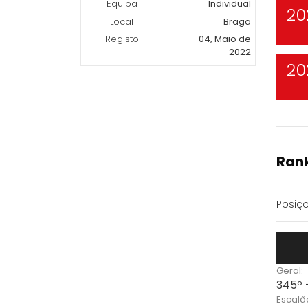
Equipa
Individual
20
Local
Braga
Registo
04, Maio de
2022
20
Rank
Posiçõ
Geral:
345º 
Escalã