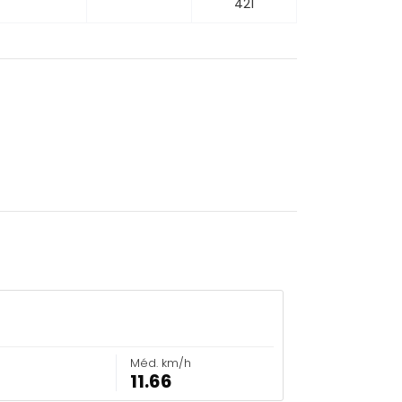
421
Méd. km/h
11.66