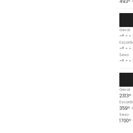
493º 
Geral:
-º - -
Escalã
-º - -
Sexo:
-º - -
Geral:
2313º
Escalã
359º 
Sexo:
1700º