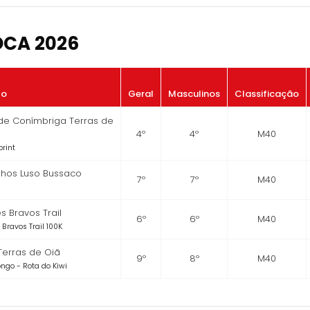
OCA 2026
to
Geral
Masculinos
Classificação
 de Conímbriga Terras de
4º
4º
M40
print
ilhos Luso Bussaco
7º
7º
M40
s Bravos Trail
6º
6º
M40
 Bravos Trail 100K
 Terras de Oiã
9º
8º
M40
Longo - Rota do Kiwi