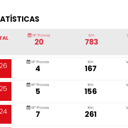
ATÍSTICAS
Nº Provas
Km
TAL
20
783
Nº Provas
Km
26
4
167
Nº Provas
Km
25
5
156
Nº Provas
Km
24
7
261