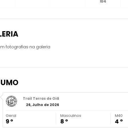
184
LERIA
m fotografias na galeria
SUMO
Trail Terras de Oiã
26, Julho de 2026
Geral
Masculinos
M40
9 º
8 º
4 º