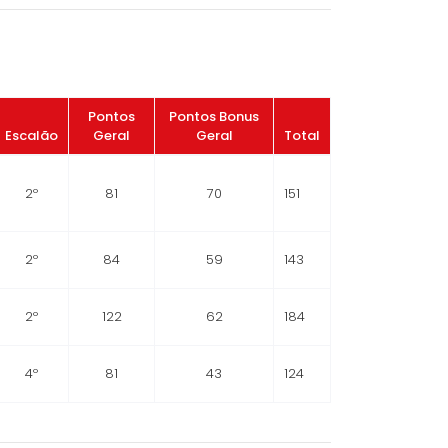
Pontos
Pontos Bonus
Escalão
Geral
Geral
Total
2º
81
70
151
2º
84
59
143
2º
122
62
184
4º
81
43
124