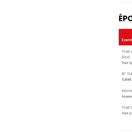
ÉP
Even
Trail
Sicó
Trail S
8º Tr
TLB18K
Azore
Azores
Trail
Trail 