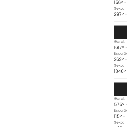
156º 
Sexo:
297º 
Geral:
1617º 
Escalã
262º 
Sexo:
1340º 
Geral:
575º 
Escalã
115º 
Sexo: