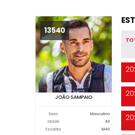
EST
13540
TO
20
20
JOÃO SAMPAIO
Sexo
Masculino
20
Idade
40
Escalão
M40