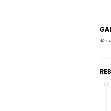
GA
Não te
RE