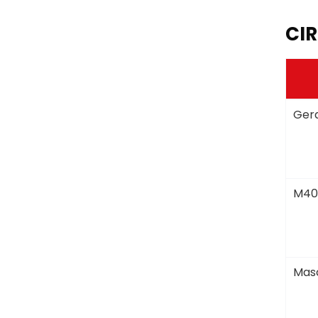
CIR
Gera
M40
Masc