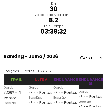
Km
30
Velocidade Média km/h
8.2
Total Tempo
03:39:32
Ranking - Julho / 2026
Posições - Pontos - 07 / 2026
TRAIL
ULTRA
ENDURANCE
ENDURANCE
XL
Geral:
Geral:
Geral:
Geral:
3226º - 71
-º - - Pontos
-º - - Pontos
-º - - Pontos
Escalão:
Escalão:
Pontos
Escalão:
-º - - Pontos
-º - - Pontos
Escalão:
-º - - Pontos