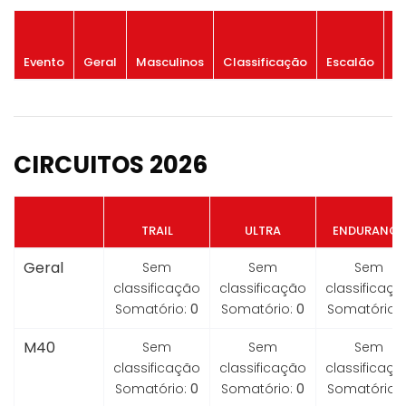
P
Evento
Geral
Masculinos
Classificação
Escalão
G
CIRCUITOS 2026
TRAIL
ULTRA
ENDURANCE
Geral
Sem
Sem
Sem
classificação
classificação
classificaçã
Somatório:
0
Somatório:
0
Somatório:
M40
Sem
Sem
Sem
classificação
classificação
classificaçã
Somatório:
0
Somatório:
0
Somatório: