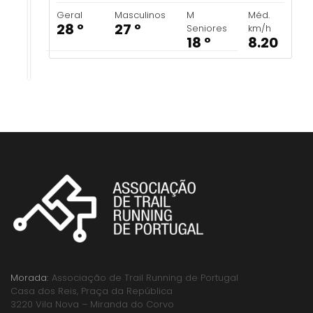
Geral
Masculinos
M
Méd.
28 º
27 º
Seniores
km/h
18 º
8.20
Morada:
Associação de Trail Running de Portugal
Casa dos Reis, Praça da República
3220 Vila Nova – Miranda do Corvo