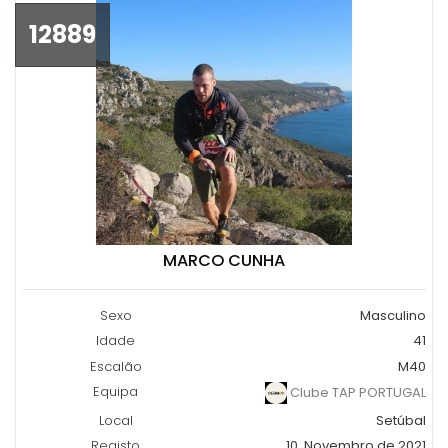
12889
MARCO CUNHA
Sexo
Masculino
Idade
41
Escalão
M40
Equipa
Clube TAP PORTUGAL
Local
Setúbal
Registo
10, Novembro de 2021