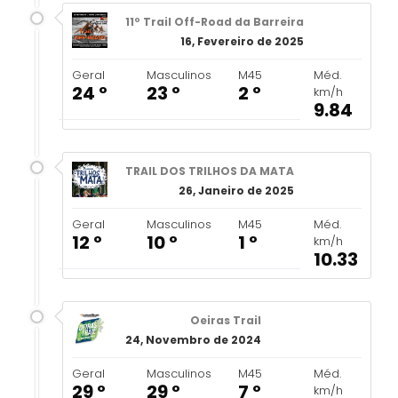
11º Trail Off-Road da Barreira
16, Fevereiro de 2025
Geral
Masculinos
M45
Méd.
24 º
23 º
2 º
km/h
9.84
TRAIL DOS TRILHOS DA MATA
26, Janeiro de 2025
Geral
Masculinos
M45
Méd.
12 º
10 º
1 º
km/h
10.33
Oeiras Trail
24, Novembro de 2024
Geral
Masculinos
M45
Méd.
29 º
29 º
7 º
km/h