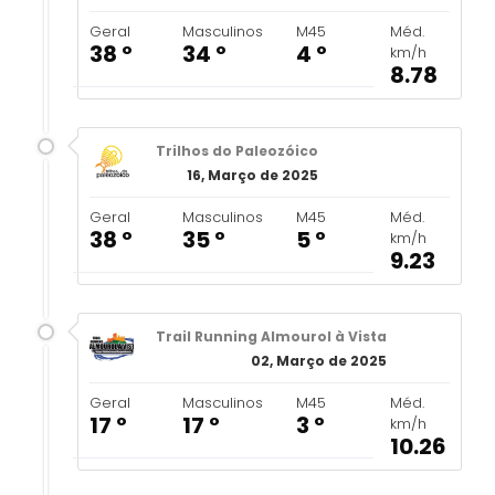
Geral
Masculinos
M45
Méd.
38 º
34 º
4 º
km/h
8.78
Trilhos do Paleozóico
16, Março de 2025
Geral
Masculinos
M45
Méd.
38 º
35 º
5 º
km/h
9.23
Trail Running Almourol à Vista
02, Março de 2025
Geral
Masculinos
M45
Méd.
17 º
17 º
3 º
km/h
10.26