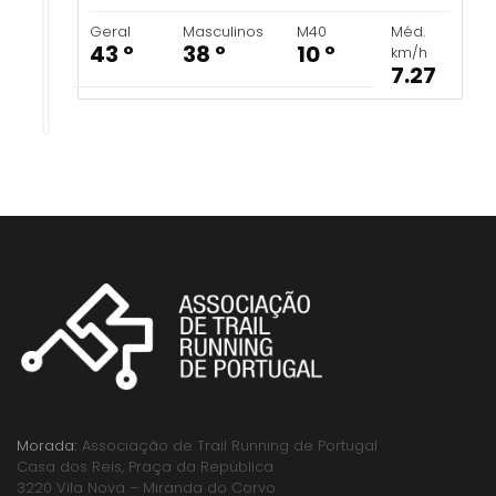
Geral
Masculinos
M40
Méd.
43 º
38 º
10 º
km/h
7.27
Morada:
Associação de Trail Running de Portugal
Casa dos Reis, Praça da República
3220 Vila Nova – Miranda do Corvo