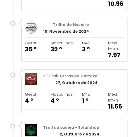
10.96
Trilho do Neveiro
10, Novembro de 2024
Geral
Masculinos
M45
Méd.
35 º
32 º
3 º
km/h
7.97
3º Trail Terras do Cartaxo
27, Outubro de 2024
Geral
Masculinos
M45
Méd.
4 º
4 º
1 º
km/h
11.56
Trail da Ladeia - Solarshop
12, Outubro de 2024