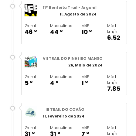
11º Benfeita Trail - Arganil
11, Agosto de 2024
Geral
Masculinos
M45
Méd.
46 º
44 º
10 º
km/h
6.52
VII TRAIL DO PINHEIRO MANSO
26, Maio de 2024
Geral
Masculinos
M45
Méd.
5 º
4 º
1 º
km/h
7.85
III TRAIL DO COVÃO
11, Fevereiro de 2024
Geral
Masculinos
M45
Méd.
31 º
31 º
7 º
km/h