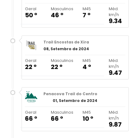
Geral
Masculinos
M45
Méd.
50 º
46 º
7 º
km/h
9.34
Trail Encostas de Xira
08, Setembro de 2024
Geral
Masculinos
M45
Méd.
22 º
22 º
4 º
km/h
9.47
Penacova Trail do Centro
01, Setembro de 2024
Geral
Masculinos
M45
Méd.
66 º
66 º
10 º
km/h
9.87