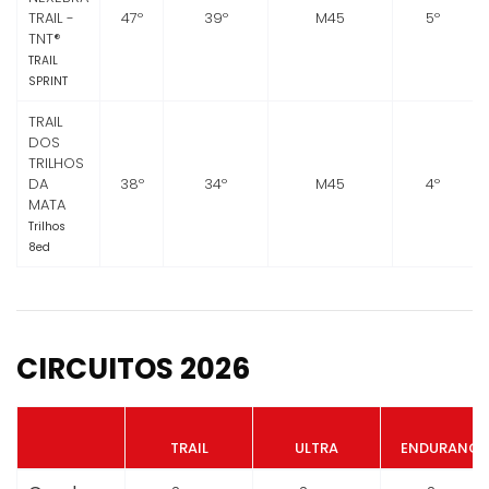
TRAIL -
47º
39º
M45
5º
TNT®
TRAIL
SPRINT
TRAIL
DOS
TRILHOS
DA
38º
34º
M45
4º
MATA
Trilhos
8ed
CIRCUITOS 2026
TRAIL
ULTRA
ENDURANCE