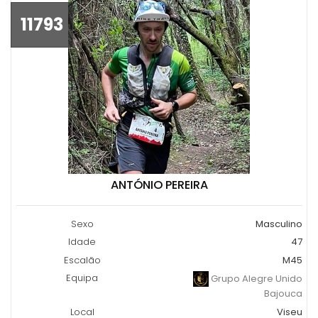
11793
ANTÓNIO PEREIRA
Sexo
Masculino
Idade
47
Escalão
M45
Equipa
Grupo Alegre Unido
Bajouca
Local
Viseu