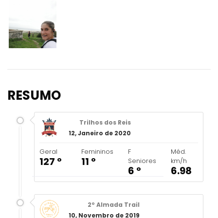
RESUMO
Trilhos dos Reis
12, Janeiro de 2020
Geral
Femininos
F
Méd.
127 º
11 º
Seniores
km/h
6 º
6.98
2º Almada Trail
10, Novembro de 2019