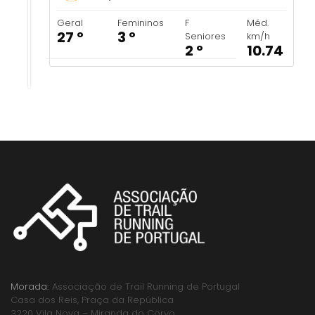
Geral
Femininos
F
Méd.
27 º
3 º
Seniores
km/h
2 º
10.74
Morada:
Associação de Trail Running de Portugal
Casa dos Reis, Praça da República
3220 Vila Nova – Miranda do Corvo