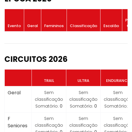
Po
Evento
Geral
Femininos
Classificação
Escalão
Ge
CIRCUITOS 2026
TRAIL
ULTRA
ENDURANCE
Geral
Sem
Sem
Sem
classificação
classificação
classificação
Somatório:
0
Somatório:
0
Somatório:
0
F
Sem
Sem
Sem
Seniores
classificação
classificação
classificação