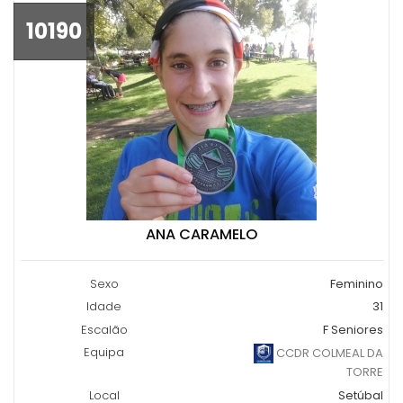
10190
ANA CARAMELO
Sexo
Feminino
Idade
31
Escalão
F Seniores
Equipa
CCDR COLMEAL DA
TORRE
Local
Setúbal