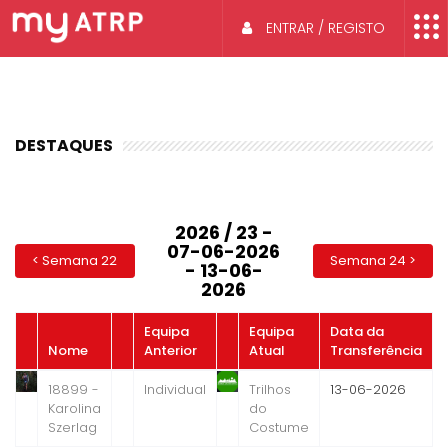
ENTRAR / REGISTO
DESTAQUES
2026 / 23 -
07-06-2026
< Semana 22
Semana 24 >
- 13-06-
2026
Equipa
Equipa
Data da
Nome
Anterior
Atual
Transferência
18899 -
Individual
Trilhos
13-06-2026
Karolina
do
Szerlag
Costume