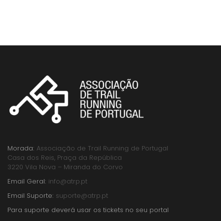
Morada:
Associação de Trail Running de Portugal
Casa dos Reis, Praça da República
3220 Vila Nova – Miranda do Corvo
Email Geral:
info@atrp.pt
Email Suporte:
suporte@atrp.pt
Para suporte deverá usar os tickets no seu portal