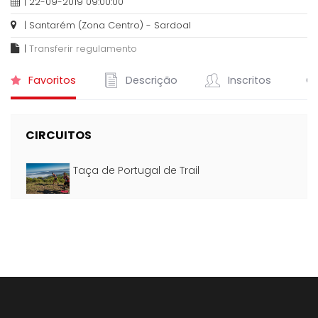
| 22-09-2019 09:00:00
| Santarém (Zona Centro) - Sardoal
|
Transferir regulamento
Favoritos
Descrição
Inscritos
Cl
CIRCUITOS
Taça de Portugal de Trail