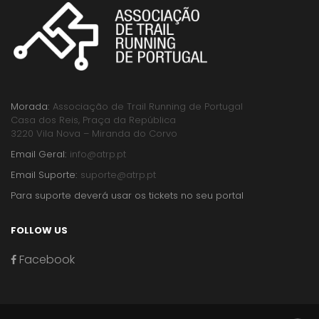
Morada:
Associação de Trail Running de Portugal
Casa dos Reis, Praça da República
3220 Vila Nova – Miranda do Corvo
Email Geral:
info@atrp.pt
Email Suporte:
suporte@atrp.pt
Para suporte deverá usar os tickets no seu portal
FOLLOW US
Facebook