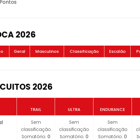
 Pontos
OCA 2026
to
Geral
Masculinos
Classificação
Escalão
P
CUITOS 2026
TRAIL
ULTRA
ENDURANCE
l
Sem
Sem
Sem
classificação
classificação
classificação
c
Somatório:
0
Somatório:
0
Somatório:
0
S