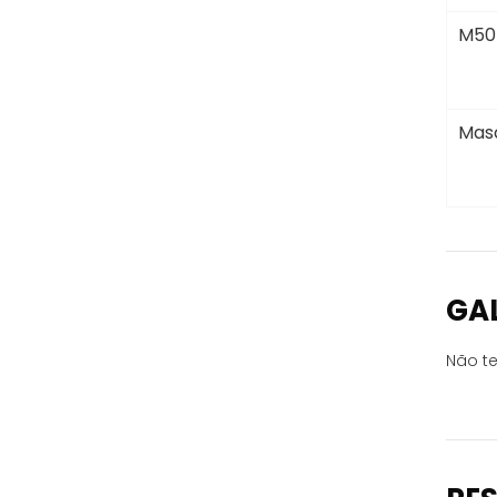
M50
Masc
GA
Não te