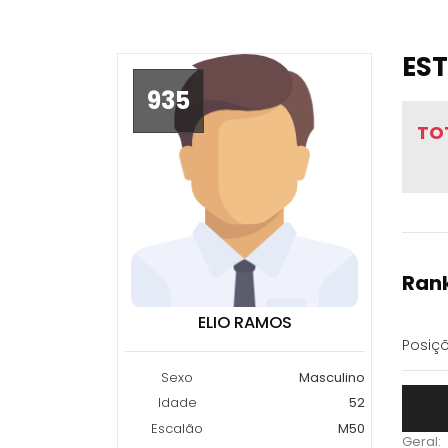
EST
935
TO
Rank
ELIO RAMOS
Posiçõ
Sexo
Masculino
Idade
52
Escalão
M50
Geral: