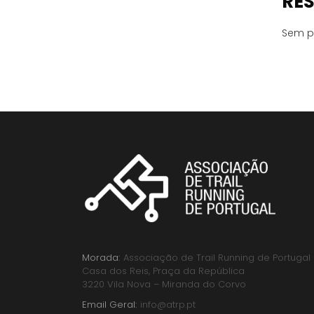
RE
Sem p
Morada:
Associação de Trail Running de Portugal
Casa dos Reis, Praça da República
3220 Vila Nova – Miranda do Corvo
Email Geral:
info@atrp.pt