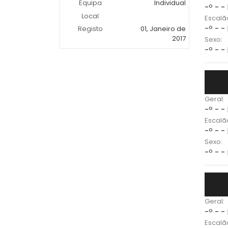
Equipa
Individual
-º - -
Local
Escalã
-º - -
Registo
01, Janeiro de
2017
Sexo:
-º - -
Geral:
-º - -
Escalã
-º - -
Sexo:
-º - -
Geral:
-º - -
Escalã