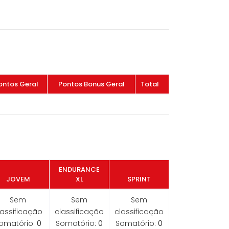
ontos Geral
Pontos Bonus Geral
Total
ENDURANCE
JOVEM
XL
SPRINT
Sem
Sem
Sem
lassificação
classificação
classificação
omatório:
0
Somatório:
0
Somatório:
0