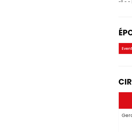
-º - -
ÉP
Even
CIR
Gera