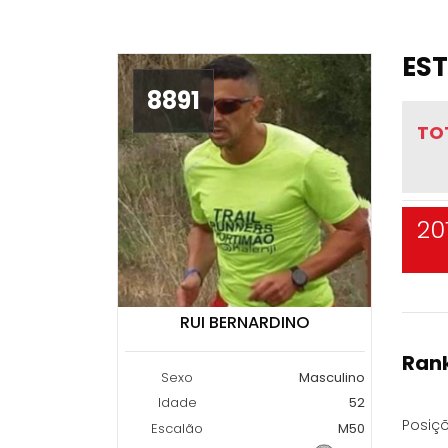
EST
8891
TO
20
RUI BERNARDINO
Rank
Sexo
Masculino
Idade
52
Posiçõ
Escalão
M50