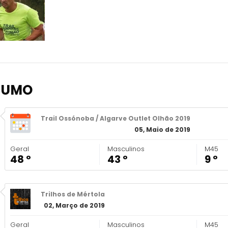
SUMO
Trail Ossónoba / Algarve Outlet Olhão 2019
05, Maio de 2019
Geral
Masculinos
M45
48 º
43 º
9 º
Trilhos de Mértola
02, Março de 2019
Geral
Masculinos
M45