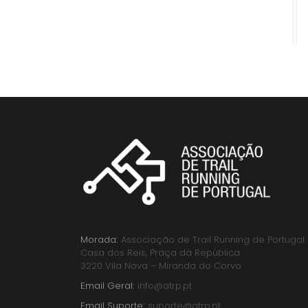
Morada:
Associação de Trail Running de Portugal
Casa dos Reis, Praça da República
3220 Vila Nova – Miranda do Corvo
Email Geral:
info@atrp.pt
Email Suporte:
suporte@atrp.pt