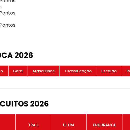
 Pontos
o:
 Pontos
 Pontos
OCA 2026
to
Geral
Masculinos
Classificação
Escalão
P
CUITOS 2026
TRAIL
ULTRA
ENDURANCE