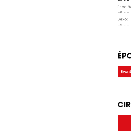
-º - -
Escalã
-º - -
Sexo:
-º - -
ÉP
Even
CIR