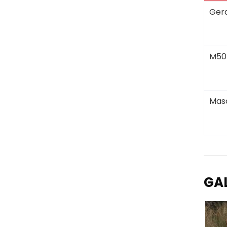
Gera
M50
Masc
GA