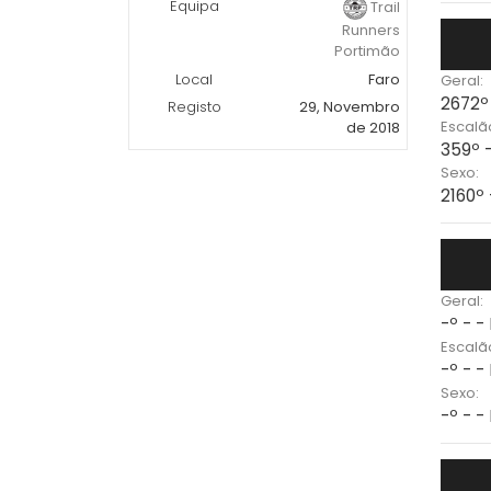
Equipa
Trail
Runners
Portimão
Local
Faro
Geral:
2672º
Registo
29, Novembro
Escalã
de 2018
359º 
Sexo:
2160º
Geral:
-º - -
Escalã
-º - -
Sexo:
-º - -