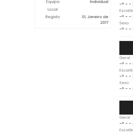
Equipa
Individual
-º - -
Local
Escalã
-º - -
Registo
01, Janeiro de
2017
Sexo:
-º - -
Geral:
-º - -
Escalã
-º - -
Sexo:
-º - -
Geral:
-º - -
Escalã