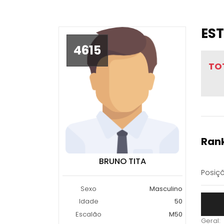
EST
4615
TO
Rank
BRUNO TITA
Posiçõ
Sexo
Masculino
Idade
50
Escalão
M50
Geral: