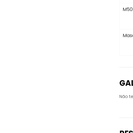
M50
Masc
GA
Não te