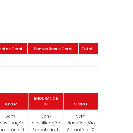
ontos Geral
Pontos Bonus Geral
Total
ENDURANCE
JOVEM
XL
SPRINT
Sem
Sem
Sem
lassificação
classificação
classificação
omatório:
0
Somatório:
0
Somatório:
0