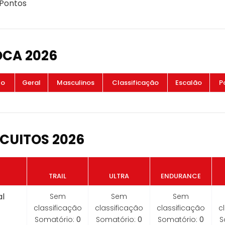
 Pontos
OCA 2026
to
Geral
Masculinos
Classificação
Escalão
P
CUITOS 2026
TRAIL
ULTRA
ENDURANCE
l
Sem
Sem
Sem
classificação
classificação
classificação
c
Somatório:
0
Somatório:
0
Somatório:
0
S