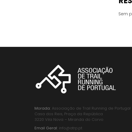
RE
Sem p
Morada:
Associação de Trail Running de Portugal
Casa dos Reis, Praça da República
3220 Vila Nova – Miranda do Corvo
Email Geral:
info@atrp.pt