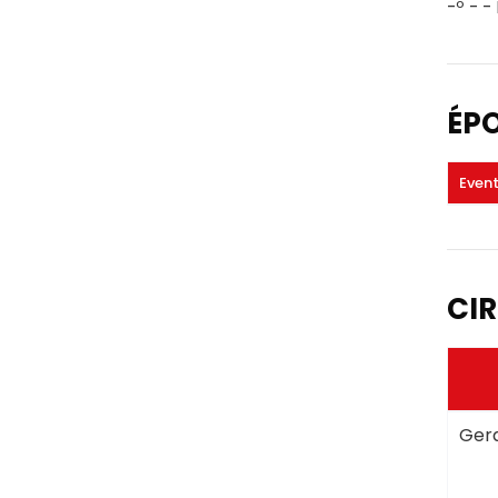
-º - -
ÉP
Even
CIR
Gera