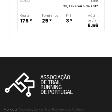
Sicó
25, Fevereiro de 2017
Geral
Femininos
F45
Méd.
175 º
25 º
3 º
km/h
6.56
Morada:
Associação de Trail Running de Portugal