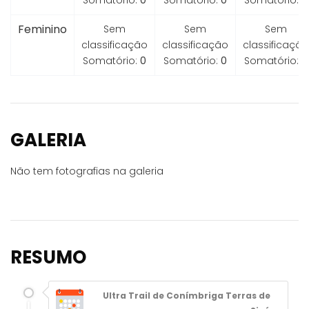
Somatório:
0
Somatório:
0
Somatório:
0
Feminino
Sem
Sem
Sem
classificação
classificação
classificação
Somatório:
0
Somatório:
0
Somatório:
0
GALERIA
Não tem fotografias na galeria
RESUMO
Ultra Trail de Conímbriga Terras de