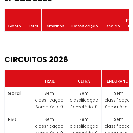
Po
Evento
Geral
Femininos
Classificação
Escalão
Ge
CIRCUITOS 2026
TRAIL
ULTRA
ENDURANCE
Geral
Sem
Sem
Sem
classificação
classificação
classificação
Somatório:
0
Somatório:
0
Somatório:
0
F50
Sem
Sem
Sem
classificação
classificação
classificação