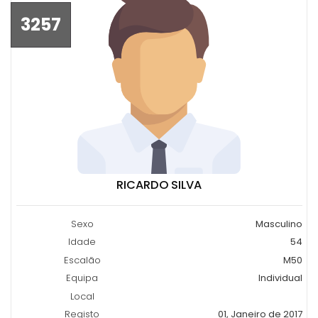
3257
RICARDO SILVA
Sexo
Masculino
Idade
54
Escalão
M50
Equipa
Individual
Local
Registo
01, Janeiro de 2017