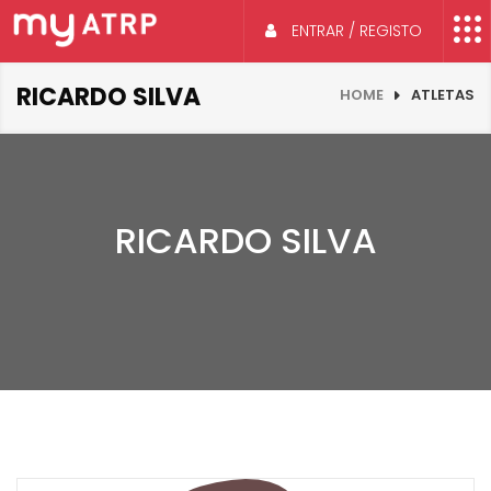
ENTRAR / REGISTO
RICARDO SILVA
HOME
ATLETAS
RICARDO SILVA