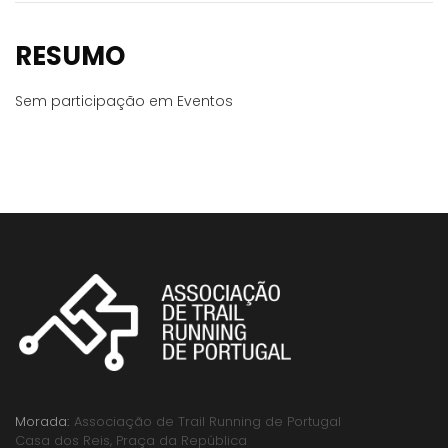
RESUMO
Sem participação em Eventos
Morada:
Associação de Trail Running de Portugal
Casa dos Reis, Praça da República