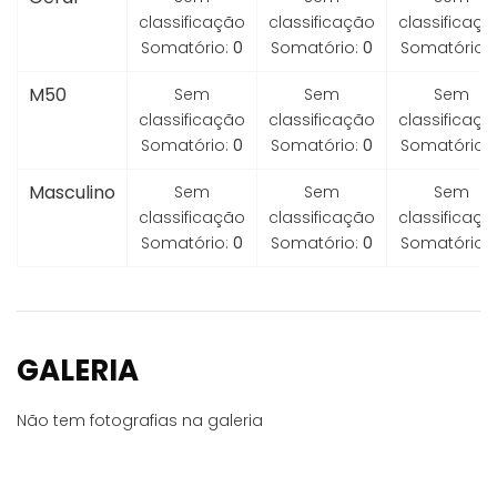
classificação
classificação
classificaçã
Somatório:
0
Somatório:
0
Somatório:
M50
Sem
Sem
Sem
classificação
classificação
classificaçã
Somatório:
0
Somatório:
0
Somatório:
Masculino
Sem
Sem
Sem
classificação
classificação
classificaçã
Somatório:
0
Somatório:
0
Somatório:
GALERIA
Não tem fotografias na galeria