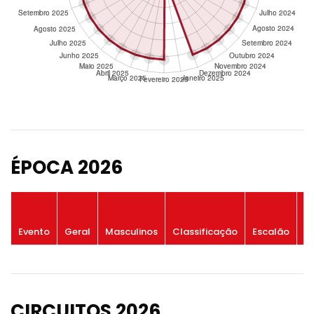
ÉPOCA 2026
P
Evento
Geral
Masculinos
Classificação
Escalão
G
CIRCUITOS 2026