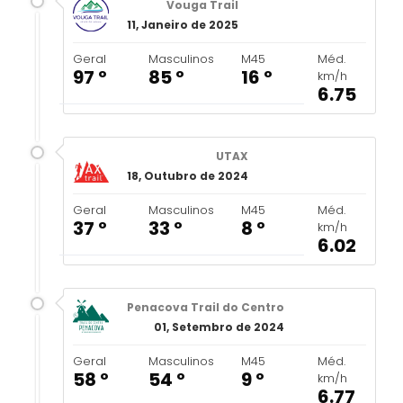
Vouga Trail
11, Janeiro de 2025
Geral
Masculinos
M45
Méd.
97 º
85 º
16 º
km/h
6.75
UTAX
18, Outubro de 2024
Geral
Masculinos
M45
Méd.
37 º
33 º
8 º
km/h
6.02
Penacova Trail do Centro
01, Setembro de 2024
Geral
Masculinos
M45
Méd.
58 º
54 º
9 º
km/h
6.77