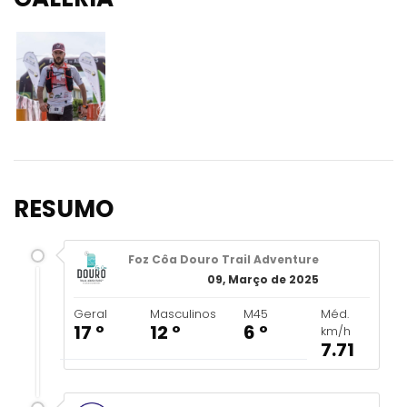
RESUMO
Foz Côa Douro Trail Adventure
09, Março de 2025
Geral
Masculinos
M45
Méd.
17 º
12 º
6 º
km/h
7.71