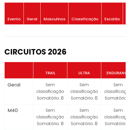
P
Evento
Geral
Masculinos
Classificação
Escalão
G
CIRCUITOS 2026
TRAIL
ULTRA
ENDURANCE
Geral
Sem
Sem
Sem
classificação
classificação
classificaçã
Somatório:
0
Somatório:
0
Somatório:
M40
Sem
Sem
Sem
classificação
classificação
classificaçã
Somatório:
0
Somatório:
0
Somatório: