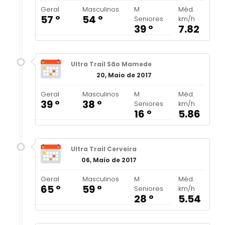
Geral
Masculinos
M
Méd.
57 º
54 º
Seniores
km/h
39 º
7.82
Ultra Trail São Mamede
20, Maio de 2017
Geral
Masculinos
M
Méd.
39 º
38 º
Seniores
km/h
16 º
5.86
Ultra Trail Cerveira
06, Maio de 2017
Geral
Masculinos
M
Méd.
65 º
59 º
Seniores
km/h
28 º
5.54