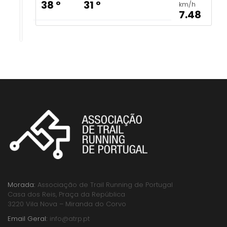
38 º
31 º
km/h
7.48
Morada:
Associação de Trail Running de Portugal
Casa dos Reis, Praça da República
3220 Vila Nova – Miranda do Corvo
Email Geral:
info@atrp.pt