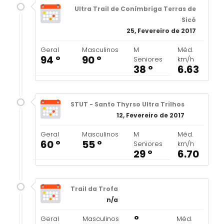
Ultra Trail de Conímbriga Terras de
Sicó
25, Fevereiro de 2017
Geral
Masculinos
M
Méd.
94 º
90 º
Seniores
km/h
38 º
6.63
STUT - Santo Thyrso Ultra Trilhos
12, Fevereiro de 2017
Geral
Masculinos
M
Méd.
60 º
55 º
Seniores
km/h
29 º
6.70
Trail da Trofa
n/a
º
Geral
Masculinos
Méd.