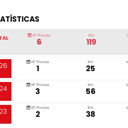
ATÍSTICAS
Nº Provas
Km
TAL
6
119
Nº Provas
Km
26
1
25
Nº Provas
Km
24
3
56
Nº Provas
Km
23
2
38