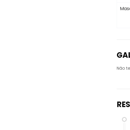
Masc
GA
Não te
RE