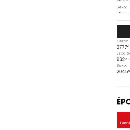
-º - -
Sexo:
-º - -
Geral:
2777º
Escalã
832º 
Sexo:
2045º
ÉP
Even