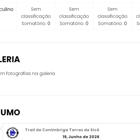
ulino
Sem
Sem
Sem
classificação
classificação
classificação
c
Somatório:
0
Somatório:
0
Somatório:
0
S
LERIA
m fotografias na galeria
SUMO
Trail de Conímbriga Terras de Sicó
19, Junho de 2026