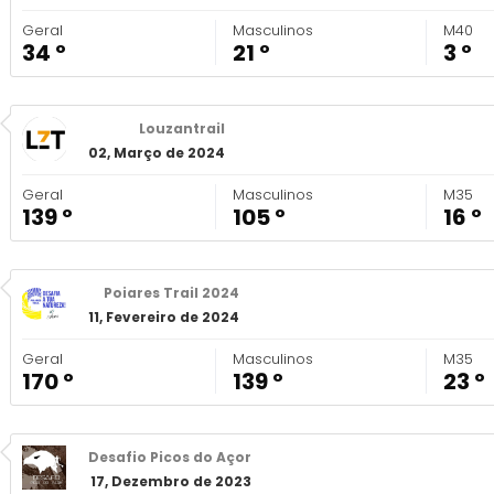
Geral
Masculinos
M40
34 º
21 º
3 º
Louzantrail
02, Março de 2024
Geral
Masculinos
M35
139 º
105 º
16 º
Poiares Trail 2024
11, Fevereiro de 2024
Geral
Masculinos
M35
170 º
139 º
23 º
Desafio Picos do Açor
17, Dezembro de 2023