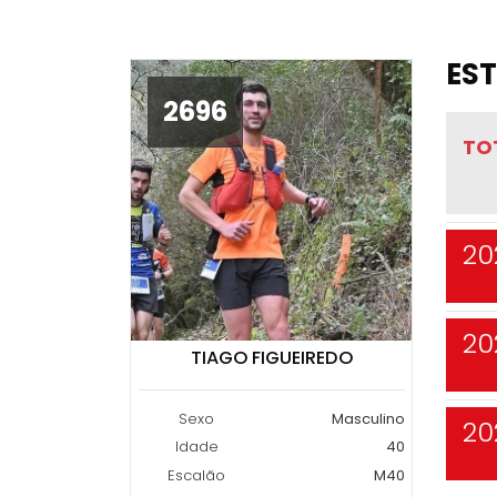
EST
2696
TO
20
20
TIAGO FIGUEIREDO
Sexo
Masculino
20
Idade
40
Escalão
M40