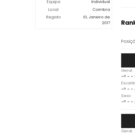
Equipa
Individual
Local
Coimbra
Registo
01, Janeiro de
Rank
2017
Posiçõ
Geral:
-º - -
Escalã
-º - -
Sexo:
-º - -
Geral: