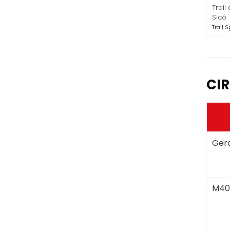
Trail
Sicó
Trail S
CIR
Gera
M40