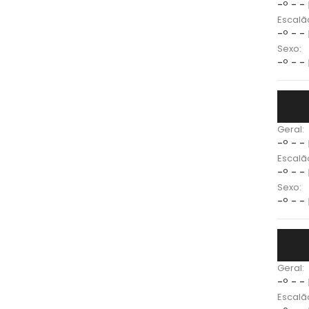
-º - -
Escalã
-º - -
Sexo:
-º - -
Geral:
-º - -
Escalã
-º - -
Sexo:
-º - -
Geral:
-º - -
Escalã