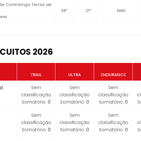
 de Conímbriga Terras de
34º
21º
M40
print
CUITOS 2026
TRAIL
ULTRA
ENDURANCE
l
Sem
Sem
Sem
classificação
classificação
classificação
c
Somatório:
0
Somatório:
0
Somatório:
0
S
Sem
Sem
Sem
classificação
classificação
classificação
c
Somatório:
0
Somatório:
0
Somatório:
0
S